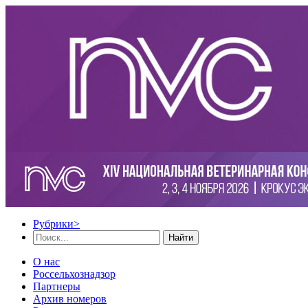
Рубрики
>
Найти
О нас
Россельхознадзор
Партнеры
Архив номеров