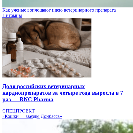
Как ученые воплощают идею ветеринарного препарата
Питомцы
Доля российских ветеринарных
кардиопрепаратов за четыре года выросла в 7
раз — RNC Pharma
СПЕЦПРОЕКТ
«Кошки — звезды Донбасса»