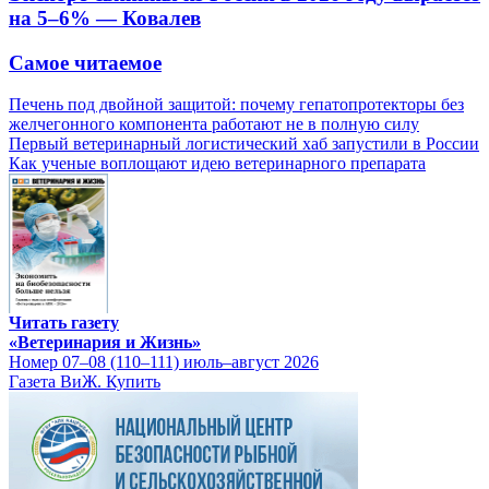
на 5–6% — Ковалев
Самое читаемое
Печень под двойной защитой: почему гепатопротекторы без
желчегонного компонента работают не в полную силу
Первый ветеринарный логистический хаб запустили в России
Как ученые воплощают идею ветеринарного препарата
Читать газету
«Ветеринария и Жизнь»
Номер 07–08 (110–111) июль–август 2026
Газета ВиЖ. Купить