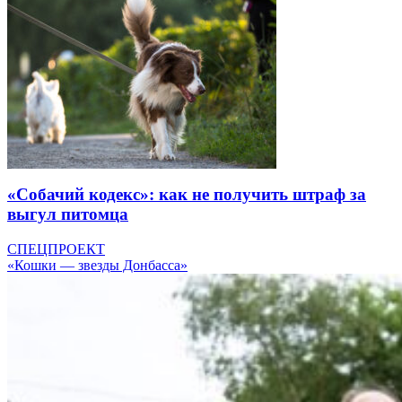
«Собачий кодекс»: как не получить штраф за
выгул питомца
СПЕЦПРОЕКТ
«Кошки — звезды Донбасса»