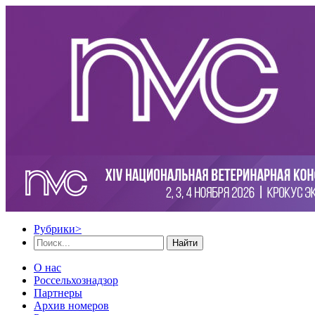
Рубрики
>
Найти
О нас
Россельхознадзор
Партнеры
Архив номеров