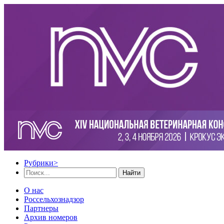
Рубрики
>
Найти
О нас
Россельхознадзор
Партнеры
Архив номеров