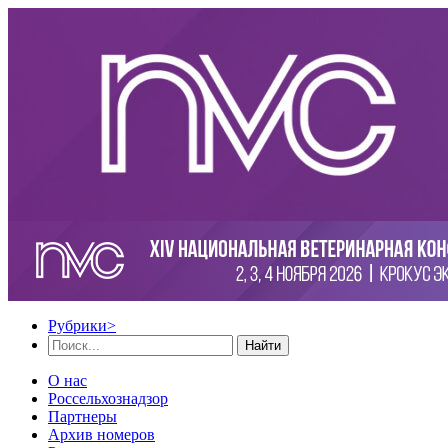
Рубрики
>
Найти
О нас
Россельхознадзор
Партнеры
Архив номеров