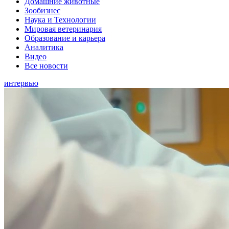
Домашние животные
Зообизнес
Наука и Технологии
Мировая ветеринария
Образование и карьера
Аналитика
Видео
Все новости
интервью