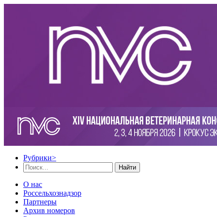
Рубрики
>
Найти
О нас
Россельхознадзор
Партнеры
Архив номеров