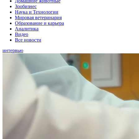
Домашние животные
Зообизнес
Наука и Технологии
Мировая ветеринария
Образование и карьера
Аналитика
Видео
Все новости
интервью