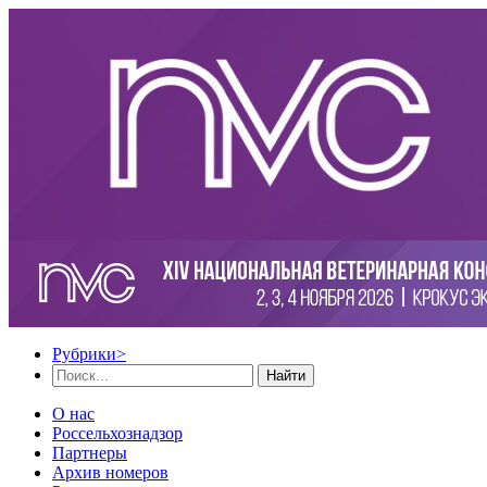
Рубрики
>
Найти
О нас
Россельхознадзор
Партнеры
Архив номеров