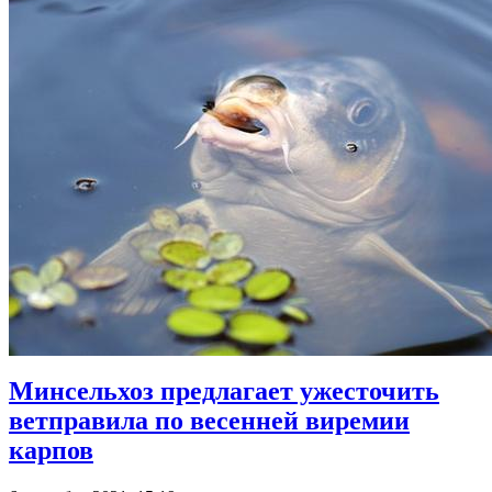
Минсельхоз предлагает ужесточить
ветправила по весенней виремии
карпов