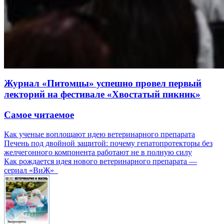
Журнал «Питомцы» успешно провел первый
лекторий на фестивале «Хвостатый пикник»
Самое читаемое
Как ученые воплощают идею ветеринарного препарата
Печень под двойной защитой: почему гепатопротекторы без
желчегонного компонента работают не в полную силу
Как рождается идея нового ветеринарного препарата —
сериал «ВиЖ»