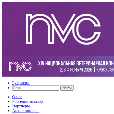
Рубрики
>
Найти
О нас
Россельхознадзор
Партнеры
Архив номеров