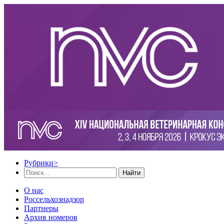
Рубрики
>
Найти
О нас
Россельхознадзор
Партнеры
Архив номеров