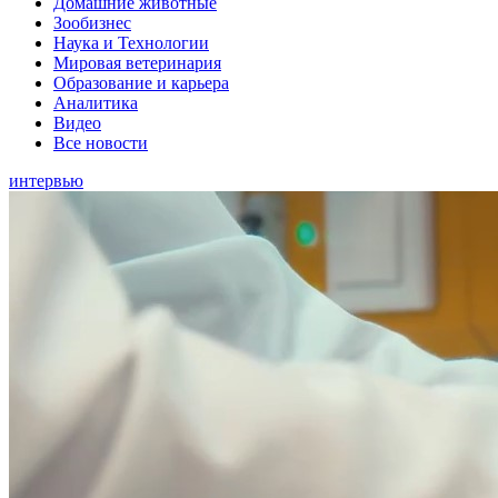
Домашние животные
Зообизнес
Наука и Технологии
Мировая ветеринария
Образование и карьера
Аналитика
Видео
Все новости
интервью