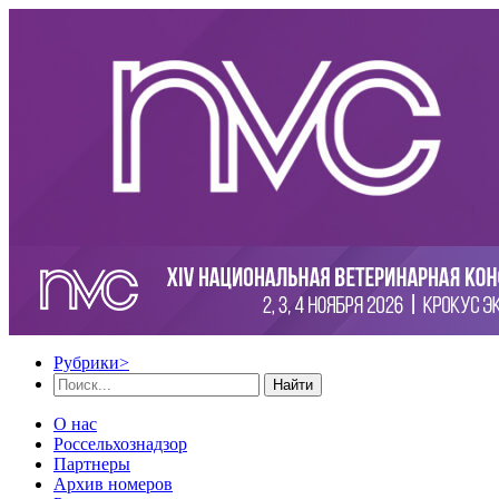
Рубрики
>
Найти
О нас
Россельхознадзор
Партнеры
Архив номеров