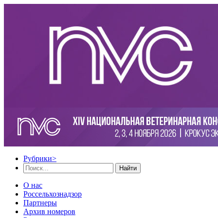
Рубрики
>
Найти
О нас
Россельхознадзор
Партнеры
Архив номеров