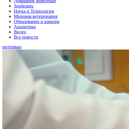
Домашние животные
Зообизнес
Наука и Технологии
Мировая ветеринария
Образование и карьера
Аналитика
Видео
Все новости
интервью