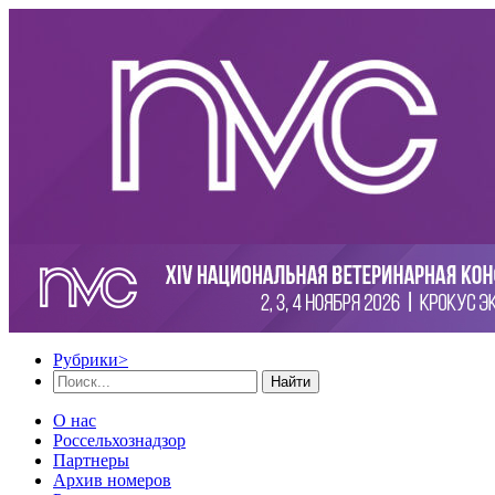
Рубрики
>
Найти
О нас
Россельхознадзор
Партнеры
Архив номеров