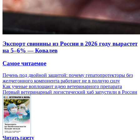
Экспорт свинины из России в 2026 году вырастет
на 5–6% — Ковалев
Самое читаемое
Печень под двойной защитой: почему гепатопротекторы без
желчегонного компонента работают не в полную силу
Как ученые воплощают идею ветеринарного препарата
Первый ветеринарный логистический хаб запустили в России
Читать газету