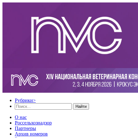
Рубрики
>
Найти
О нас
Россельхознадзор
Партнеры
Архив номеров