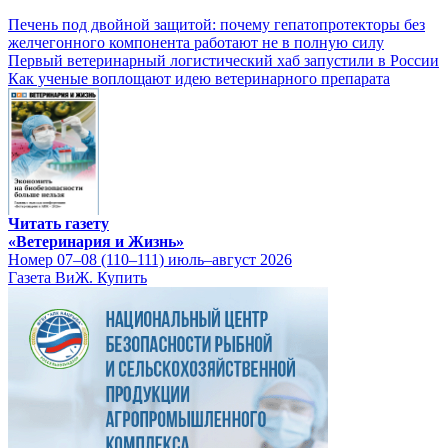
Печень под двойной защитой: почему гепатопротекторы без
желчегонного компонента работают не в полную силу
Первый ветеринарный логистический хаб запустили в России
Как ученые воплощают идею ветеринарного препарата
Читать газету
«Ветеринария и Жизнь»
Номер 07–08 (110–111) июль–август 2026
Газета ВиЖ. Купить