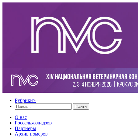
Рубрики
>
Найти
О нас
Россельхознадзор
Партнеры
Архив номеров