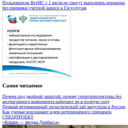
Пользователи ВетИС с 1 июля не смогут выполнять операции
без привязки учетной записи к Госуслугам
Самое читаемое
Печень под двойной защитой: почему гепатопротекторы без
желчегонного компонента работают не в полную силу
Первый ветеринарный логистический хаб запустили в России
Как ученые воплощают идею ветеринарного препарата
СПЕЦПРОЕКТ
«Кошки — звезды Донбасса»