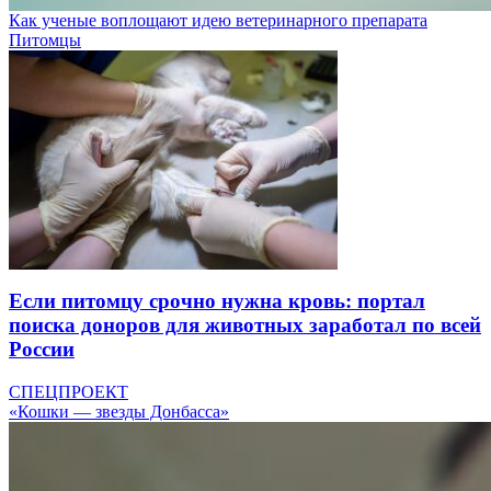
Как ученые воплощают идею ветеринарного препарата
Питомцы
Если питомцу срочно нужна кровь: портал
поиска доноров для животных заработал по всей
России
СПЕЦПРОЕКТ
«Кошки — звезды Донбасса»