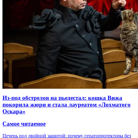
Из-под обстрелов на пьедестал: кошка Вижа
покорила жюри и стала лауреатом «Лохматого
Оскара»
Самое читаемое
Печень под двойной защитой: почему гепатопротекторы без