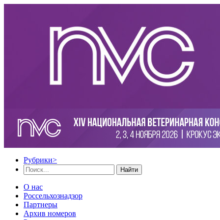
Рубрики
>
Найти
О нас
Россельхознадзор
Партнеры
Архив номеров