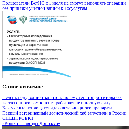
Пользователи ВетИС с 1 июля не смогут выполнять операции
без привязки учетной записи к Госуслугам
Самое читаемое
Печень под двойной защитой: почему гепатопротекторы без
желчегонного компонента работают не в полную силу
Как ученые воплощают идею ветеринарного препарата
Первый ветеринарный логистический хаб запустили в России
СПЕЦПРОЕКТ
«Кошки — звезды Донбасса»