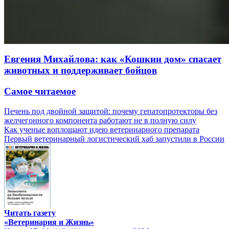
Евгения Михайлова: как «Кошкин дом» спасает
животных и поддерживает бойцов
Самое читаемое
Печень под двойной защитой: почему гепатопротекторы без
желчегонного компонента работают не в полную силу
Как ученые воплощают идею ветеринарного препарата
Первый ветеринарный логистический хаб запустили в России
Читать газету
«Ветеринария и Жизнь»