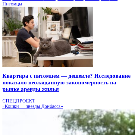
Питомцы
Квартира с питомцем — дешевле? Исследование
показало неожиданную закономерность на
рынке аренды жилья
СПЕЦПРОЕКТ
«Кошки — звезды Донбасса»