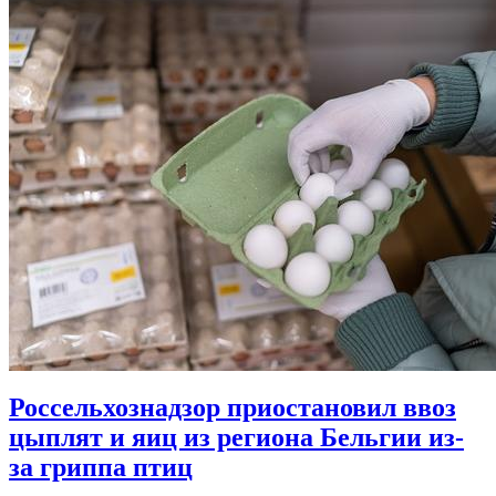
Россельхознадзор приостановил ввоз
цыплят и яиц из региона Бельгии из-
за гриппа птиц