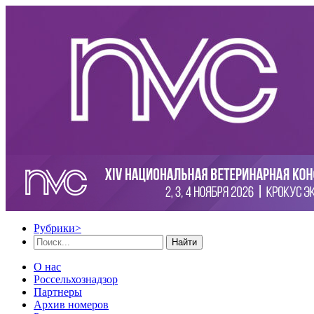
Рубрики
>
Найти
О нас
Россельхознадзор
Партнеры
Архив номеров