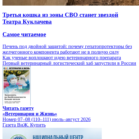
Третья кошка из зоны СВО станет звездой
Театра Куклачева
Самое читаемое
Печень под двойной защитой: почему гепатопротекторы без
желчегонного компонента работают не в полную силу
Как ученые воплощают идею ветеринарного препарата
Первый ветеринарный логистический хаб запустили в России
Читать газету
«Ветеринария и Жизнь»
Номер 07–08 (110–111) июль–август 2026
Газета ВиЖ. Купить