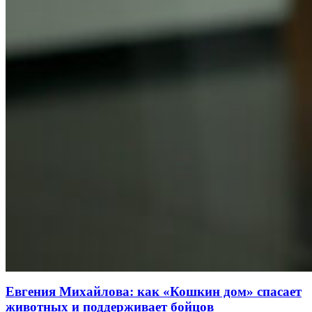
Евгения Михайлова: как «Кошкин дом» спасает
животных и поддерживает бойцов