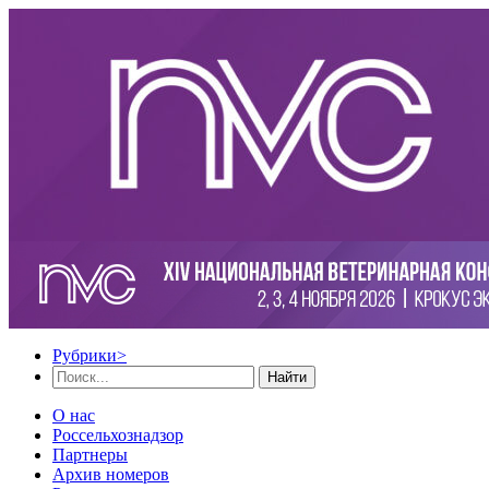
Рубрики
>
Найти
О нас
Россельхознадзор
Партнеры
Архив номеров