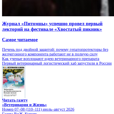
Журнал «Питомцы» успешно провел первый
лекторий на фестивале «Хвостатый пикник»
Самое читаемое
Печень под двойной защитой: почему гепатопротекторы без
желчегонного компонента работают не в полную силу
Как ученые воплощают идею ветеринарного препарата
Первый ветеринарный логистический хаб запустили в России
Читать газету
«Ветеринария и Жизнь»
Номер 07–08 (110–111) июль–август 2026
Газета ВиЖ. Купить