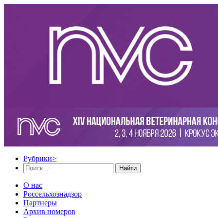
Рубрики
>
Найти
О нас
Россельхознадзор
Партнеры
Архив номеров