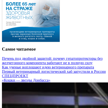
Самое читаемое
Печень под двойной защитой: почему гепатопротекторы без
желчегонного компонента работают не в полную силу
Как ученые воплощают идею ветеринарного препарата
Первый ветеринарный логистический хаб запустили в России
СПЕЦПРОЕКТ
«Кошки — звезды Донбасса»