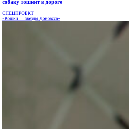
собаку тошнит в дороге
СПЕЦПРОЕКТ
«Кошки — звезды Донбасса»