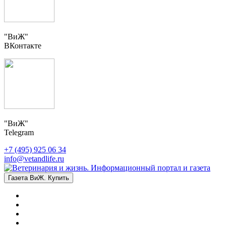
"ВиЖ"
ВКонтакте
"ВиЖ"
Telegram
+7 (495) 925 06 34
info@vetandlife.ru
Газета ВиЖ. Купить