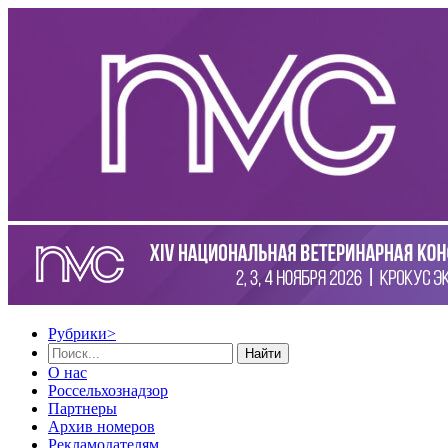
Рубрики
>
Найти
О нас
Россельхознадзор
Партнеры
Архив номеров
Рекламодателям