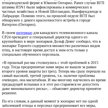
птицеводческой ферме в Южном Онтарио. Ранее случаи ВГП
штамма H5N1 были зафиксированы в коммерческих и
частных хозяйствах в Новой Шотландии, Ньюфаундленде и
Лабрадоре. Помимо этого, на прошлой неделе ВГП был
обнаружен у дикого краснохвостого ястреба в городе
Ватерлоо (Онтарио).
В своем
интервью
для канадского телевизионного канала
CP24 президент и генеральный директор одного из
крупнейших в мире зоопарков Дольф Деянг сообщил, что в
зоопарке Торонто содержится множество различных видов
птиц, в настоящее время доступ к ним есть только у
специально обученного персонала.
«В прошлый раз мы столкнулись с этой проблемой в 2015
году. Тогда предпринятые нами меры не вышли за рамки
второго уровня защиты (из трех). Теперь мы сразу перешли на
самый высокий, третий уровень, т.к. наличие проблемы
очевидно, она масштабная. И мы многому научились во время
предыдущей вспышки и в этот раз стараемся не допустить
даже минимального риска», – объясняет директор принятое
решение.
По его словам, в данный момент в зоопарке нет ни одной
заболевшей птицы и персонал предпринимает все меры,