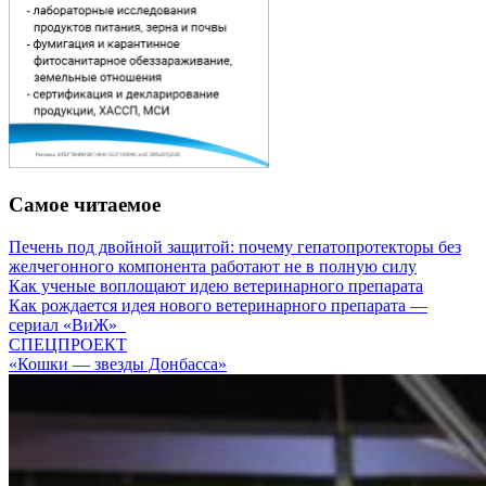
Самое читаемое
Печень под двойной защитой: почему гепатопротекторы без
желчегонного компонента работают не в полную силу
Как ученые воплощают идею ветеринарного препарата
Как рождается идея нового ветеринарного препарата —
сериал «ВиЖ»
СПЕЦПРОЕКТ
«Кошки — звезды Донбасса»