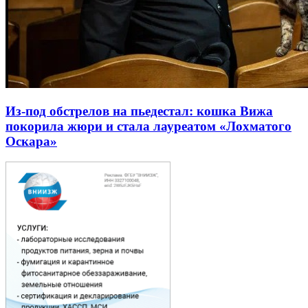
Из-под обстрелов на пьедестал: кошка Вижа
покорила жюри и стала лауреатом «Лохматого
Оскара»