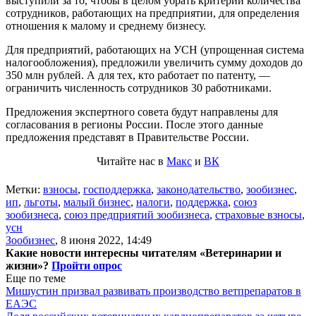
выступили за то, чтобы в целом убрать критерий количества
сотрудников, работающих на предприятии, для определения
отношения к малому и среднему бизнесу.
Для предприятий, работающих на УСН (упрощенная система
налогообложения), предложили увеличить сумму доходов до
350 млн рублей. А для тех, кто работает по патенту, —
ограничить численность сотрудников 30 работниками.
Предложения экспертного совета будут направлены для
согласования в регионы России. После этого данные
предложения представят в Правительстве России.
Читайте нас в
Макс
и
ВК
Метки:
взносы
,
господдержка
,
законодательство
,
зообизнес
,
ип
,
льготы
,
малый бизнес
,
налоги
,
поддержка
,
союз
зообизнеса
,
союз предприятий зообизнеса
,
страховые взносы
,
усн
Зообизнес
,
8 июня 2022, 14:49
Какие новости интересны читателям «Ветеринарии и
жизни»?
Пройти опрос
Еще по теме
Мишустин призвал развивать производство ветпрепаратов в
ЕАЭС