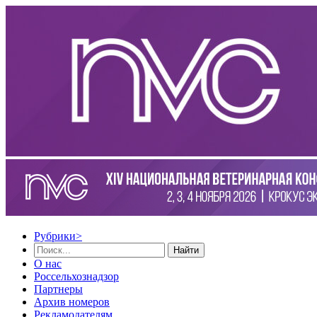
Рубрики
>
Найти
О нас
Россельхознадзор
Партнеры
Архив номеров
Рекламодателям