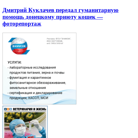
Дмитрий Куклачев передал гуманитарную
помощь донецкому приюту кошек —
фоторепортаж