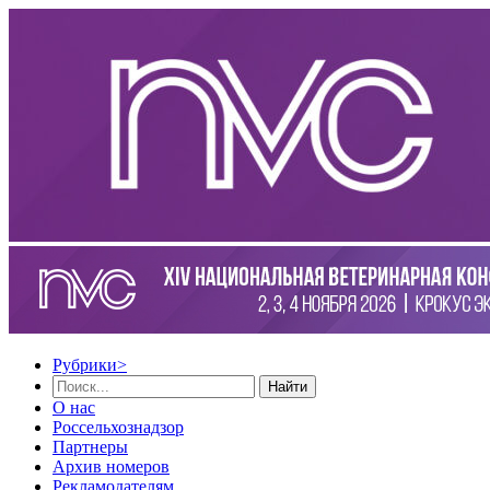
Рубрики
>
Найти
О нас
Россельхознадзор
Партнеры
Архив номеров
Рекламодателям