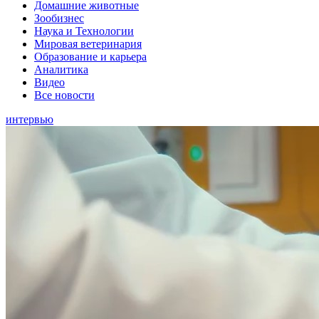
Домашние животные
Зообизнес
Наука и Технологии
Мировая ветеринария
Образование и карьера
Аналитика
Видео
Все новости
интервью