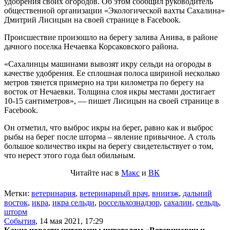
удобрения своих огородов. Об этом сообщил руководитель
общественной организации «Экологической вахты Сахалина»
Дмитрий Лисицын на своей странице в Facebook.
Происшествие произошло на берегу залива Анива, в районе
дачного поселка Нечаевка Корсаковского района.
«Сахалинцы машинами вывозят икру сельди на огороды в
качестве удобрения. Ее сплошная полоса шириной несколько
метров тянется примерно на три километра по берегу на
восток от Нечаевки. Толщина слоя икры местами достигает
10-15 сантиметров», — пишет Лисицын на своей странице в
Facebook.
Он отметил, что выброс икры на берег, равно как и выброс
рыбы на берег после шторма – явление привычное. А столь
большое количество икры на берегу свидетельствует о том,
что нерест этого года был обильным.
Читайте нас в
Макс
и
ВК
Метки:
ветеринария
,
ветеринарный врач
,
вниизж
,
дальний
восток
,
икра
,
икра сельди
,
россельхознадзор
,
сахалин
,
сельдь
,
шторм
События
,
14 мая 2021, 17:29