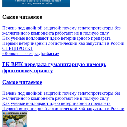
Самое читаемое
Печень под двойной защитой: почему гепатопротекторы без
желчегонного компонента работают не в полную силу
Как ученые воплощают идею ветеринарного препарата
Первый ветеринарный логистический хаб запустили в России
СПЕЦПРОЕКТ
«Кошки — звезды Донбасса»
ГК ВИК передала гуманитарную помощь
фронтовому приюту
Самое читаемое
Печень под двойной защитой: почему гепатопротекторы без
желчегонного компонента работают не в полную силу
Как ученые воплощают идею ветеринарного препарата
Первый ветеринарный логистический хаб запустили в России