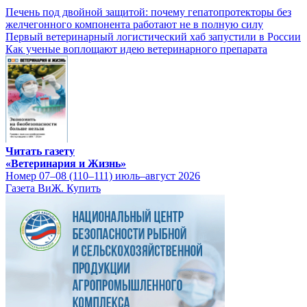
Печень под двойной защитой: почему гепатопротекторы без
желчегонного компонента работают не в полную силу
Первый ветеринарный логистический хаб запустили в России
Как ученые воплощают идею ветеринарного препарата
Читать газету
«Ветеринария и Жизнь»
Номер 07–08 (110–111) июль–август 2026
Газета ВиЖ. Купить