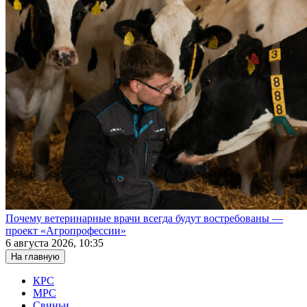
Почему ветеринарные врачи всегда будут востребованы —
проект «Агропрофессии»
6 августа 2026, 10:35
На главную
КРС
МРС
Свиньи