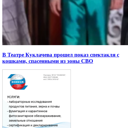
В Театре Куклачева прошел показ спектакля с
кошками, спасенными из зоны СВО