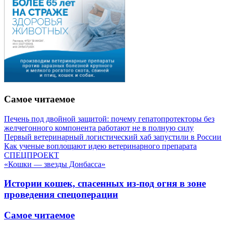
Самое читаемое
Печень под двойной защитой: почему гепатопротекторы без
желчегонного компонента работают не в полную силу
Первый ветеринарный логистический хаб запустили в России
Как ученые воплощают идею ветеринарного препарата
СПЕЦПРОЕКТ
«Кошки — звезды Донбасса»
Истории кошек, спасенных из-под огня в зоне
проведения спецоперации
Самое читаемое