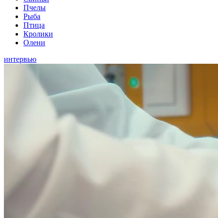
Пчелы
Рыба
Птица
Кролики
Олени
интервью