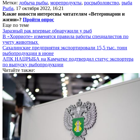
Метки:
добыча рыбы
,
морепродукты
,
росрыболовство
,
рыба
Рыба
,
17 октября 2022, 16:21
Какие новости интересны читателям «Ветеринарии и
жизни»?
Пройти опрос
Еще по теме
Заразный рак впервые обнаружили у рыб
В «Хорриоте» изменятся правила работы специалистов по
учету животных
Сахалинские предприятия экспортировали 15,5 тыс. тонн
рыбопродукции в июне
АПК НАЦРЫБА на Камчатке подтвердил статус экспортера
по выпуску рыбопродукции
Читайте также: