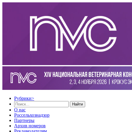
Рубрики
>
Найти
О нас
Россельхознадзор
Партнеры
Архив номеров
Рекламодателям