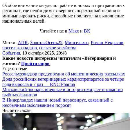
Особое внимание он уделил работе в новых и приграничных
регионах, где необходимо завершить переходный период и
минимизировать риски, способные повлиять на выполнение
национальных целей.
Читайте нас в
Макс
и
ВК
Метки:
АПК
,
ЗолотаяОсень25
,
Минсельхоз
,
Роман Некрасов
,
россельхознадзор
,
сельское хозяйства
События
,
10 октября 2025, 20:48
Какие новости интересны читателям «Ветеринарии и
жизни»?
Пройти опрос
Еще по теме
Россельхознадзор предупредил об мошеннических рассылках
Доля российских ветеринарных кардиопрепаратов за четыре
года выросла в 7 раз — RNC Pharma
Московский зоопарк впервые в истории ожидает потомство
рыбных филинов
В Нидерландах нашли новый парвовирус, связанный с
необычным заболеванием поросят
Читайте также: