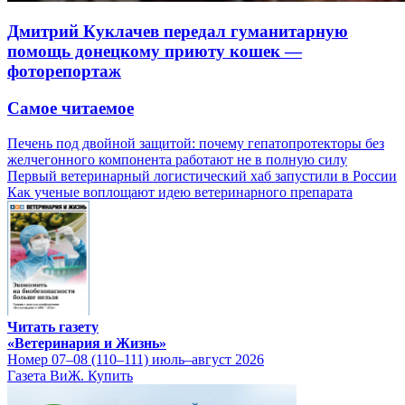
Дмитрий Куклачев передал гуманитарную
помощь донецкому приюту кошек —
фоторепортаж
Самое читаемое
Печень под двойной защитой: почему гепатопротекторы без
желчегонного компонента работают не в полную силу
Первый ветеринарный логистический хаб запустили в России
Как ученые воплощают идею ветеринарного препарата
Читать газету
«Ветеринария и Жизнь»
Номер 07–08 (110–111) июль–август 2026
Газета ВиЖ. Купить