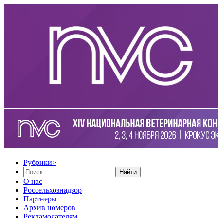
Рубрики
>
Найти
О нас
Россельхознадзор
Партнеры
Архив номеров
Рекламодателям