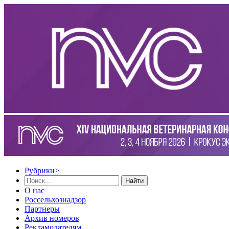
Рубрики
>
Найти
О нас
Россельхознадзор
Партнеры
Архив номеров
Рекламодателям