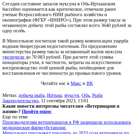
Сегодня состояние запасов муксуна в Обь-Иртышском
бассейне оценивается как критическое, отмечали ранее
ученые Всероссийского НИИ рыбного хозяйства и
океанографии (ФГБУ «ВНИРО»). При этом размер таксы за
незаконную добычу этой рыбы составлял всего 3640 рублей за
одну особь.
В Минсельхозе посчитали такой размер компенсации ущерба
водным биоресурсам недостаточным. По предложению
министерства размер таксы за незаконный вылов муксуна
увеличили
до 70 083 рублей. При расчете этой суммы
инициаторы учли, в частности, затраты на искусственное
воспроизводство этой ценной рыбы, необходимое для
восстановления ее численности до промыслового уровня.
Читайте нас в
Макс
и
ВК
Метки:
добыча рыба
,
Иртыш
,
муксун
,
Обь
,
Рыба
Законодательство
,
11 сентября 2023, 13:01
Какие новости интересны читателям «Ветеринарии и
жизни»?
Пройти опрос
Еще по теме
Производителям ветпрепаратов в РФ разрешили использовать
медицинские фармсубстанции
Минсельхоз предложил продлить до 2033 года ветправила по