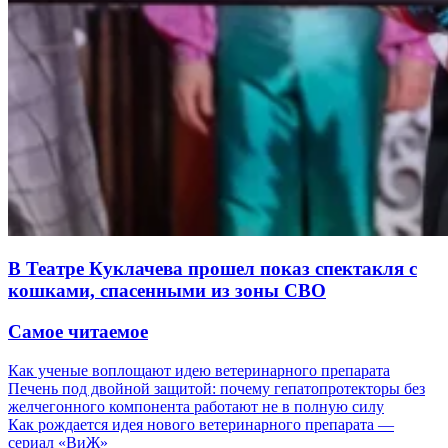
В Театре Куклачева прошел показ спектакля с
кошками, спасенными из зоны СВО
Самое читаемое
Как ученые воплощают идею ветеринарного препарата
Печень под двойной защитой: почему гепатопротекторы без
желчегонного компонента работают не в полную силу
Как рождается идея нового ветеринарного препарата —
сериал «ВиЖ»