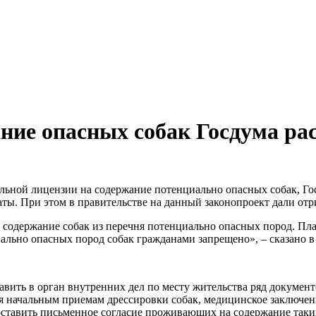
ние опасных собак Госдума ра
льной лицензии на содержание потенциально опасных собак, Гос
аты. При этом в правительстве на данный законопроект дали от
содержание собак из перечня потенциально опасных пород. План
ально опасных пород собак гражданами запрещено», – сказано в 
вить в орган внутренних дел по месту жительства ряд документо
ия начальным приемам дрессировки собак, медицинское заключен
доставить письменное согласие проживающих на содержание таки