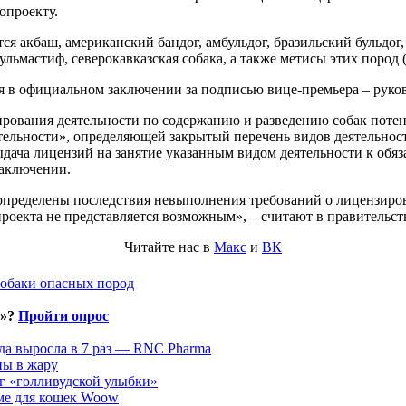
опроекту.
 акбаш, американский бандог, амбульдог, бразильский бульдог, 
бульмастиф, северокавказская собака, а также метисы этих пород
я в официальном заключении за подписью вице-премьера – руко
ования деятельности по содержанию и разведению собак потенци
тельности», определяющей закрытый перечень видов деятельнос
выдача лицензий на занятие указанным видом деятельности к об
заключении.
е определены последствия невыполнения требований о лицензир
проекта не представляется возможным», – считают в правительст
Читайте нас в
Макс
и
ВК
собаки опасных пород
и»?
Пройти опрос
да выросла в 7 раз — RNC Pharma
ны в жару
г «голливудской улыбки»
рме для кошек Woow