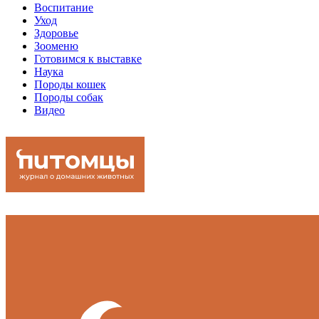
Воспитание
Уход
Здоровье
Зооменю
Готовимся к выставке
Наука
Породы кошек
Породы собак
Видео