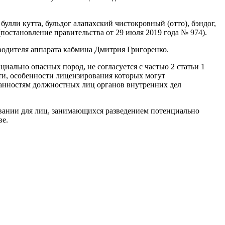
булли кутта, бульдог алапахский чистокровный (отто), бэндог,
 (постановление правительства от 29 июля 2019 года № 974).
водителя аппарата кабмина Дмитрия Григоренко.
ально опасных пород, не согласуется с частью 2 статьи 1
ти, особенности лицензирования которых могут
язанностям должностных лиц органов внутренних дел
овании для лиц, занимающихся разведением потенциально
ве.