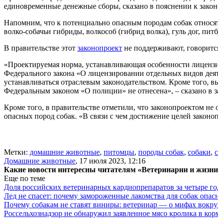
единовременные денежные сборы, сказано в пояснении к закон
Напомним, что к потенциально опасным породам собак относятся
волко-собачьи гибриды, волкособ (гибрид волка), гуль дог, пит
В правительстве этот
законопроект
не поддерживают, говоритс
«Проектируемая норма, устанавливающая особенности лицензир
Федерального закона «О лицензировании отдельных видов дея
устанавливаться отраслевым законодательством. Кроме того, 
Федеральным законом «О полиции» не отнесена», – сказано в 
Кроме того, в правительстве отметили, что законопроектом н
опасных пород собак. «В связи с чем достижение целей законо
Метки:
домашние животные
,
питомцы
,
породы собак
,
собаки
,
Домашние животные
,
17 июля 2023, 12:16
Какие новости интересны читателям «Ветеринарии и жизн
Еще по теме
Доля российских ветеринарных кардиопрепаратов за четыре го
Лед не спасет: почему замороженные лакомства для собак опас
Почему собакам не ставят виниры: ветеринар — о мифах вокру
Россельхознадзор не обнаружил заявленное мясо кролика в ко