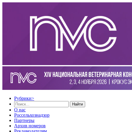
Рубрики
>
Найти
О нас
Россельхознадзор
Партнеры
Архив номеров
Рекламодателям