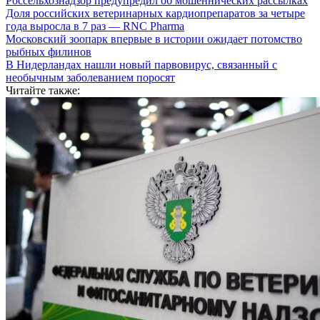
Россельхознадзор предупредил об мошеннических рассылках
Доля российских ветеринарных кардиопрепаратов за четыре
года выросла в 7 раз — RNC Pharma
Московский зоопарк впервые в истории ожидает потомство
рыбных филинов
В Нидерландах нашли новый парвовирус, связанный с
необычным заболеванием поросят
Читайте также: