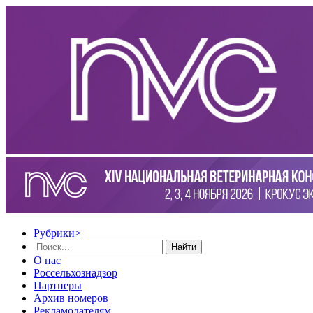
Рубрики
>
Найти
О нас
Россельхознадзор
Партнеры
Архив номеров
Рекламодателям