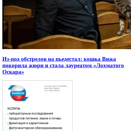
Из-под обстрелов на пьедестал: кошка Вижа
покорила жюри и стала лауреатом «Лохматого
Оскара»