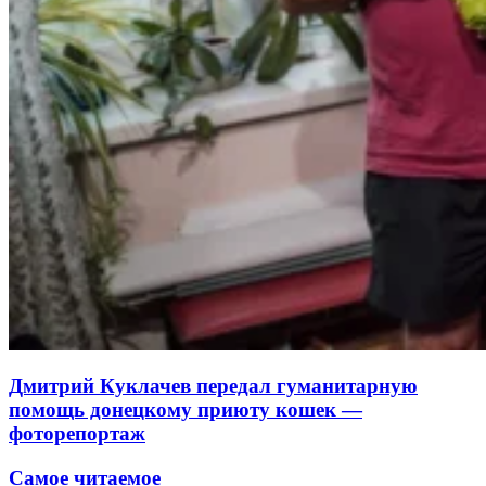
Дмитрий Куклачев передал гуманитарную
помощь донецкому приюту кошек —
фоторепортаж
Самое читаемое