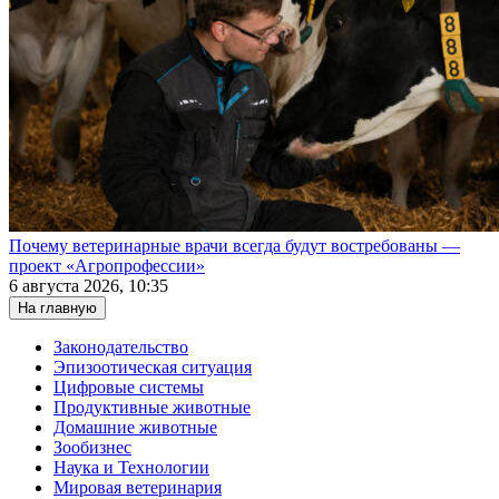
Почему ветеринарные врачи всегда будут востребованы —
проект «Агропрофессии»
6 августа 2026, 10:35
На главную
Законодательство
Эпизоотическая ситуация
Цифровые системы
Продуктивные животные
Домашние животные
Зообизнес
Наука и Технологии
Мировая ветеринария