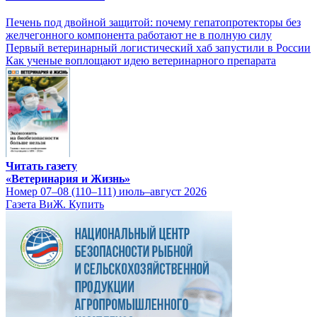
Печень под двойной защитой: почему гепатопротекторы без
желчегонного компонента работают не в полную силу
Первый ветеринарный логистический хаб запустили в России
Как ученые воплощают идею ветеринарного препарата
Читать газету
«Ветеринария и Жизнь»
Номер 07–08 (110–111) июль–август 2026
Газета ВиЖ. Купить