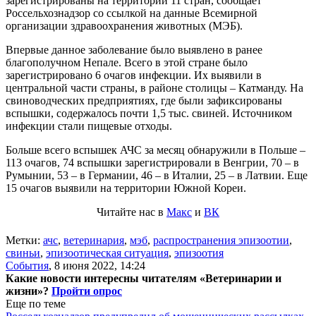
зарегистрированы на территории 11 стран, сообщает
Россельхознадзор со ссылкой на данные Всемирной
организации здравоохранения животных (МЭБ).
Впервые данное заболевание было выявлено в ранее
благополучном Непале. Всего в этой стране было
зарегистрировано 6 очагов инфекции. Их выявили в
центральной части страны, в районе столицы – Катманду. На
свиноводческих предприятиях, где были зафиксированы
вспышки, содержалось почти 1,5 тыс. свиней. Источником
инфекции стали пищевые отходы.
Больше всего вспышек АЧС за месяц обнаружили в Польше –
113 очагов, 74 вспышки зарегистрировали в Венгрии, 70 – в
Румынии, 53 – в Германии, 46 – в Италии, 25 – в Латвии. Еще
15 очагов выявили на территории Южной Кореи.
Читайте нас в
Макс
и
ВК
Метки:
ачс
,
ветеринария
,
мэб
,
распространения эпизоотии
,
свиньи
,
эпизоотическая ситуация
,
эпизоотия
События
,
8 июня 2022, 14:24
Какие новости интересны читателям «Ветеринарии и
жизни»?
Пройти опрос
Еще по теме