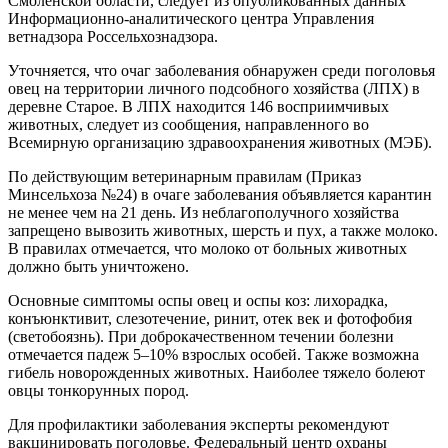
Смоленской области, следует из опубликованных данных
Информационно-аналитического центра Управления
ветнадзора Россельхознадзора.
Уточняется, что очаг заболевания обнаружен среди поголовья
овец на территории личного подсобного хозяйства (ЛПХ) в
деревне Старое. В ЛПХ находится 146 восприимчивых
животных, следует из сообщения, направленного во
Всемирную организацию здравоохранения животных (МЭБ).
По действующим ветеринарным правилам (Приказ
Минсельхоза №24) в очаге заболевания объявляется карантин
не менее чем на 21 день. Из неблагополучного хозяйства
запрещено вывозить животных, шерсть и пух, а также молоко.
В правилах отмечается, что молоко от больных животных
должно быть уничтожено.
Основные симптомы оспы овец и оспы коз: лихорадка,
конъюнктивит, слезотечение, ринит, отек век и фотофобия
(светобоязнь). При доброкачественном течении болезни
отмечается падеж 5–10% взрослых особей. Также возможна
гибель новорожденных животных. Наиболее тяжело болеют
овцы тонкорунных пород.
Для профилактики заболевания эксперты рекомендуют
вакцинировать поголовье. Федеральный центр охраны