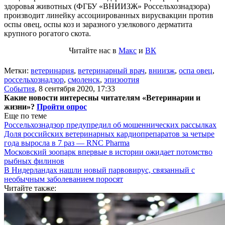
здоровья животных (ФГБУ «ВНИИЗЖ» Россельхознадзора)
производит линейку ассоциированных вирусвакцин против
оспы овец, оспы коз и заразного узелкового дерматита
крупного рогатого скота.
Читайте нас в
Макс
и
ВК
Метки:
ветеринария
,
ветеринарный врач
,
вниизж
,
оспа овец
,
россельхознадзор
,
смоленск
,
эпизоотия
События
,
8 сентября 2020, 17:33
Какие новости интересны читателям «Ветеринарии и
жизни»?
Пройти опрос
Еще по теме
Россельхознадзор предупредил об мошеннических рассылках
Доля российских ветеринарных кардиопрепаратов за четыре
года выросла в 7 раз — RNC Pharma
Московский зоопарк впервые в истории ожидает потомство
рыбных филинов
В Нидерландах нашли новый парвовирус, связанный с
необычным заболеванием поросят
Читайте также: