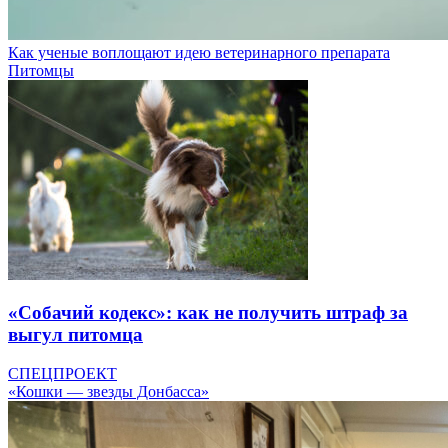
Как ученые воплощают идею ветеринарного препарата
Питомцы
«Собачий кодекс»: как не получить штраф за
выгул питомца
СПЕЦПРОЕКТ
«Кошки — звезды Донбасса»