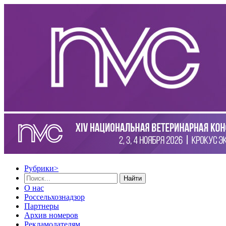
Рубрики
>
Найти
О нас
Россельхознадзор
Партнеры
Архив номеров
Рекламодателям