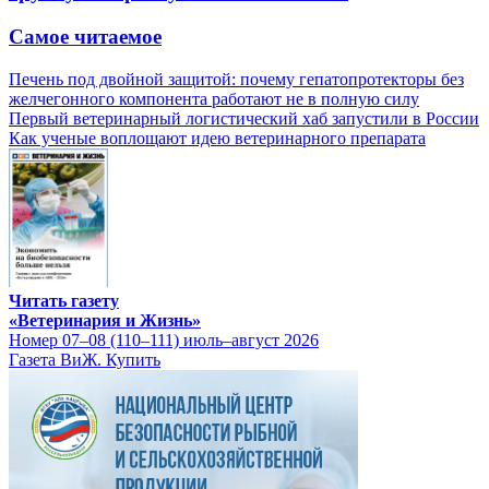
Самое читаемое
Печень под двойной защитой: почему гепатопротекторы без
желчегонного компонента работают не в полную силу
Первый ветеринарный логистический хаб запустили в России
Как ученые воплощают идею ветеринарного препарата
Читать газету
«Ветеринария и Жизнь»
Номер 07–08 (110–111) июль–август 2026
Газета ВиЖ. Купить