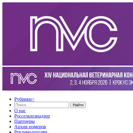
Рубрики
>
Найти
О нас
Россельхознадзор
Партнеры
Архив номеров
Рекламодателям