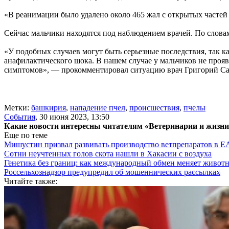
«В реанимации было удалено около 465 жал с открытых частей 
Сейчас мальчики находятся под наблюдением врачей. По словам
«У подобных случаев могут быть серьезные последствия, так ка
анафилактического шока. В нашем случае у мальчиков не прояв
симптомов», — прокомментировал ситуацию врач Григорий Саа
Метки:
башкирия
,
нападение пчел
,
происшествия
,
пчелы
События
,
30 июня 2023, 13:50
Какие новости интересны читателям «Ветеринарии и жизн
Еще по теме
Мишустин призвал развивать производство ветпрепаратов в 
Сотни неучтенных голов скота нашли в Хакасии с воздуха
Генетика без границ: как международный обмен меняет животн
Россельхознадзор предупредил об мошеннических рассылках
Читайте также: