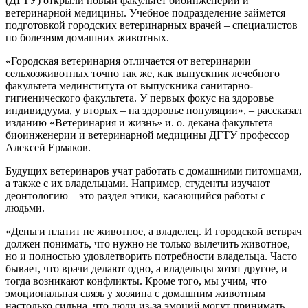
(ДГТУ) открыли новый факультет биоинженерии и
ветеринарной медицины. Учебное подразделение займется
подготовкой городских ветеринарных врачей – специалистов
по болезням домашних животных.
«Городская ветеринария отличается от ветеринарии
сельхозживотных точно так же, как выпускник лечебного
факультета мединститута от выпускника санитарно-
гигиенического факультета. У первых фокус на здоровье
индивидуума, у вторых – на здоровье популяции», – рассказал
изданию «Ветеринария и жизнь» и. о. декана факультета
биоинженерии и ветеринарной медицины ДГТУ профессор
Алексей Ермаков.
Будущих ветеринаров учат работать с домашними питомцами,
а также с их владельцами. Например, студенты изучают
деонтологию – это раздел этики, касающийся работы с
людьми.
«Деньги платит не животное, а владелец. И городской ветврач
должен понимать, что нужно не только вылечить животное,
но и полностью удовлетворить потребности владельца. Часто
бывает, что врачи делают одно, а владельцы хотят другое, и
тогда возникают конфликты. Кроме того, мы учим, что
эмоциональная связь у хозяина с домашним животным
настолько сильна, что люди из-за эмоций могут принимать