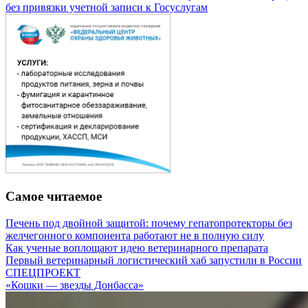
без привязки учетной записи к Госуслугам
Самое читаемое
Печень под двойной защитой: почему гепатопротекторы без
желчегонного компонента работают не в полную силу
Как ученые воплощают идею ветеринарного препарата
Первый ветеринарный логистический хаб запустили в России
СПЕЦПРОЕКТ
«Кошки — звезды Донбасса»