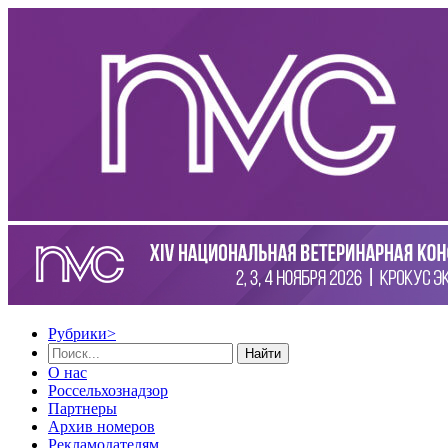
Рубрики
>
Найти
О нас
Россельхознадзор
Партнеры
Архив номеров
Рекламодателям