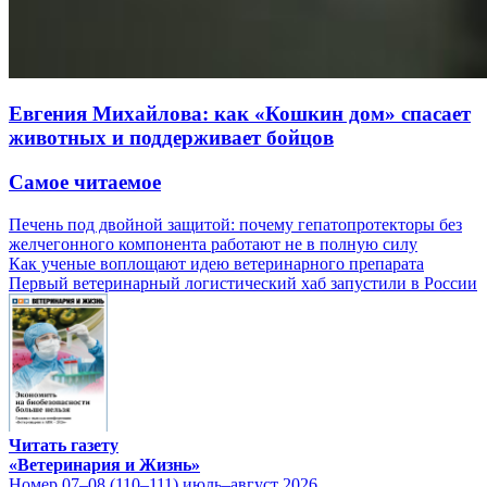
Евгения Михайлова: как «Кошкин дом» спасает
животных и поддерживает бойцов
Самое читаемое
Печень под двойной защитой: почему гепатопротекторы без
желчегонного компонента работают не в полную силу
Как ученые воплощают идею ветеринарного препарата
Первый ветеринарный логистический хаб запустили в России
Читать газету
«Ветеринария и Жизнь»
Номер 07–08 (110–111) июль–август 2026