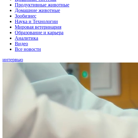
Продуктивные животные
Домашние животные
Зообизнес
Наука и Технологии
Мировая ветеринария
Образование и карьера
Аналитика
Видео
Все новости
интервью