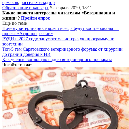
ермаков
,
россельхознадзор
Образование и карьера
,
5 февраля 2020, 18:11
Какие новости интересны читателям «Ветеринарии и
жизни»?
Пройти опрос
Еще по теме
Почему ветеринарные врачи всегда будут востребованы —
проект «Агропрофессии»
РУДН в 2027 году запустит магистерскую программу по
зоотехнии
Топ-5 тем Саратовского ветеринарного форума: от хирургии
до границ доверия к ИИ
Как ученые воплощают идею ветеринарного препарата
Читайте также: