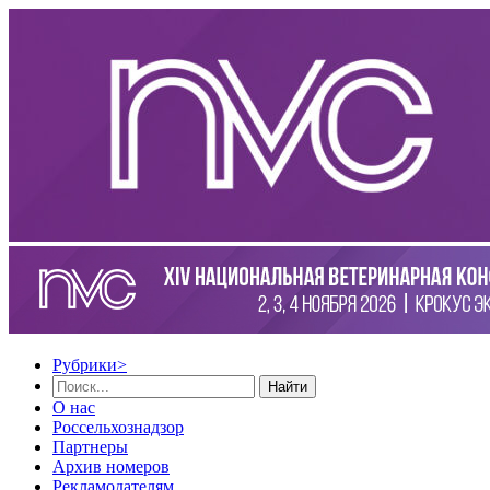
Рубрики
>
Найти
О нас
Россельхознадзор
Партнеры
Архив номеров
Рекламодателям