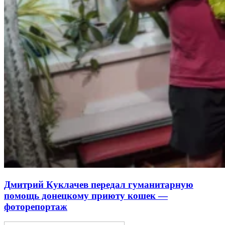
Дмитрий Куклачев передал гуманитарную
помощь донецкому приюту кошек —
фоторепортаж