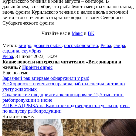
Курильского течения в конце августа – сентябре. В
дальнейшем, в октябре, эта рыба будет смещаться на юго-запад
вдоль фронта Курильского течения и далее вдоль восточной
ветви этого течения в открытые воды ‒ в зону Северного
Субарктического фронта.
Читайте нас в
Макс
и
ВК
Метки:
вниро
,
добыча рыбы
,
росрыболовство
,
Рыба
,
сайра
,
сардина
,
скумбрия
Рыба
,
31 июля 2023, 13:29
Какие новости интересны читателям «Ветеринарии и
жизни»?
Пройти опрос
Еще по теме
Заразный рак впервые обнаружили у рыб
В «Хорриоте» изменятся правила работы специалистов по
учету животных
Сахалинские предприятия экспортировали 15,5 тыс. тонн
рыбопродукции в июне
АПК НАЦРЫБА на Камчатке подтвердил статус экспортера
по выпуску рыбопродукции
Читайте также: