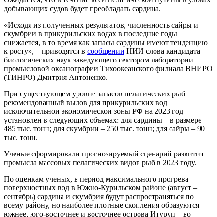
добывающих судов будет преобладать сардина.
«Исходя из полученных результатов, численность сайры и
скумбрии в прикурильских водах в последние годы
снижается, в то время как запасы сардины имеют тенденцию
к росту», ‒ приводятся в
сообщении
НИИ слова кандидата
биологических наук заведующего сектором лаборатории
промысловой океанографии Тихоокеанского филиала ВНИРО
(ТИНРО) Дмитрия Антоненко.
При существующем уровне запасов пелагических рыб
рекомендованный вылов для прикурильских вод
исключительной экономической зоны РФ на 2023 год
установлен в следующих объемах: для сардины – в размере
485 тыс. тонн; для скумбрии – 250 тыс. тонн; для сайры – 90
тыс. тонн.
Ученые сформировали прогнозируемый сценарий развития
промысла массовых пелагических видов рыб в 2023 году.
По оценкам ученых, в период максимального прогрева
поверхностных вод в Южно-Курильском районе (август –
сентябрь) сардина и скумбрия будут распространяться по
всему району, но наиболее плотные скопления образуются
южнее, юго-восточнее и восточнее острова Итуруп ‒ во