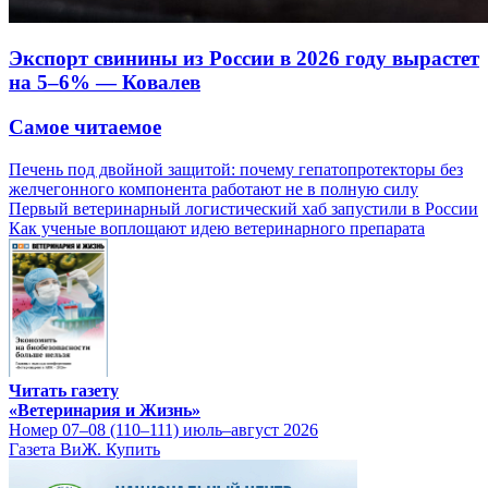
Экспорт свинины из России в 2026 году вырастет
на 5–6% — Ковалев
Самое читаемое
Печень под двойной защитой: почему гепатопротекторы без
желчегонного компонента работают не в полную силу
Первый ветеринарный логистический хаб запустили в России
Как ученые воплощают идею ветеринарного препарата
Читать газету
«Ветеринария и Жизнь»
Номер 07–08 (110–111) июль–август 2026
Газета ВиЖ. Купить