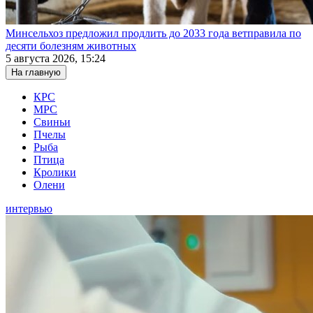
Минсельхоз предложил продлить до 2033 года ветправила по
десяти болезням животных
5 августа 2026, 15:24
На главную
КРС
МРС
Свиньи
Пчелы
Рыба
Птица
Кролики
Олени
интервью