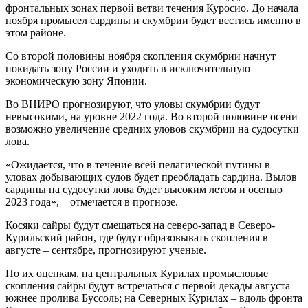
фронтальных зонах первой ветви течения Куросио. До начала
ноября промысел сардины и скумбрии будет вестись именно в
этом районе.
Со второй половины ноября скопления скумбрии начнут
покидать зону России и уходить в исключительную
экономическую зону Японии.
Во ВНИРО прогнозируют, что уловы скумбрии будут
невысокими, на уровне 2022 года. Во второй половине осени
возможно увеличение средних уловов скумбрии на судосутки
лова.
«Ожидается, что в течение всей пелагической путины в
уловах добывающих судов будет преобладать сардина. Вылов
сардины на судосутки лова будет высоким летом и осенью
2023 года», – отмечается в прогнозе.
Косяки сайры будут смещаться
на северо-запад в Северо-
Курильский район, где будут образовывать скопления в
августе – сентябре, прогнозируют ученые.
По их оценкам, на центральных Курилах промысловые
скопления сайры будут встречаться с первой декады августа
южнее пролива Буссоль; на Северных Курилах – вдоль фронта