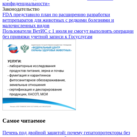
конфиденциальности»
Законодательство
FDA представило план по расширению разработки
ветпрепаратов для животных с редкими болезнями и
малочисленных видов
Пользователи ВетИС с 1 июля не смогут выполнять операции
без привязки учетной записи к Госуслугам
Самое читаемое
Печень под двойной защитой: почему гепатопротекторы без