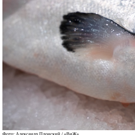
Фото: Александр Плонский / «ВиЖ»