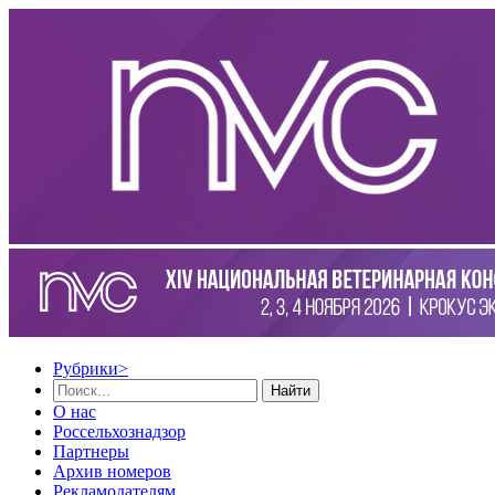
Рубрики
>
Найти
О нас
Россельхознадзор
Партнеры
Архив номеров
Рекламодателям