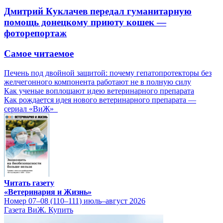
Дмитрий Куклачев передал гуманитарную
помощь донецкому приюту кошек —
фоторепортаж
Самое читаемое
Печень под двойной защитой: почему гепатопротекторы без
желчегонного компонента работают не в полную силу
Как ученые воплощают идею ветеринарного препарата
Как рождается идея нового ветеринарного препарата —
сериал «ВиЖ»
Читать газету
«Ветеринария и Жизнь»
Номер 07–08 (110–111) июль–август 2026
Газета ВиЖ. Купить