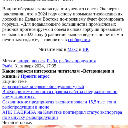
Вопрос обсуждался на заседании ученого совета. Эксперты
заключили, что в 2024 году основу промысла тихоокеанских
лососей на Дальнем Востоке по-прежнему будет формировать
горбуша. «Для подавляющего большинства промысловых
районов прогнозируемый объем вылова горбуши превышает
ее вылов в 2022 году (сравнение вылова ведется по четным и
нечетным годам)», – говорится в
сообщении
.
Читайте нас в
Макс
и
ВК
Метки:
вниро
,
лосось
,
Рыба
,
рыбная продукция
Рыба
,
31 января 2024, 17:35
Какие новости интересны читателям «Ветеринарии и
жизни»?
Пройти опрос
Еще по теме
Заразный рак впервые обнаружили у рыб
В «Хорриоте» изменятся правила работы специалистов по
учету животных
Сахалинские предприятия экспортировали 15,5 тыс. тонн
рыбопродукции в июне
АПК НАЦРЫБА на Камчатке подтвердил статус экспортера
по выпуску рыбопродукции
Читайте также: