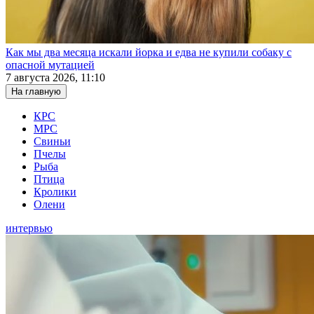
Как мы два месяца искали йорка и едва не купили собаку с
опасной мутацией
7 августа 2026, 11:10
На главную
КРС
МРС
Свиньи
Пчелы
Рыба
Птица
Кролики
Олени
интервью