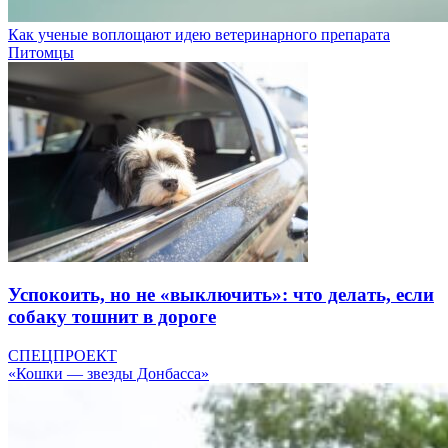
Как ученые воплощают идею ветеринарного препарата
Питомцы
Успокоить, но не «выключить»: что делать, если
собаку тошнит в дороге
СПЕЦПРОЕКТ
«Кошки — звезды Донбасса»