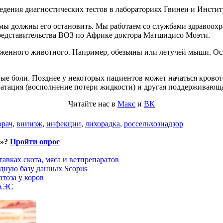
дения диагностических тестов в лабораториях Гвинеи и Институ
мы должны его остановить. Мы работаем со службами здравоохр
редставительства ВОЗ по Африке доктора Матшидисо Моэти.
аженного животного. Например, обезьяны или летучей мыши. Осн
 боли. Позднее у некоторых пациентов может начаться кровоте
ратация (восполнение потери жидкости) и другая поддерживающ
Читайте нас в
Макс
и
ВК
врач
,
вниизж
,
инфекции
,
лихорадка
,
россельхознадзор
и»?
Пройти опрос
авках скота, мяса и ветпрепаратов
дную базу данных Scopus
тоза у коров
ЕАЭС