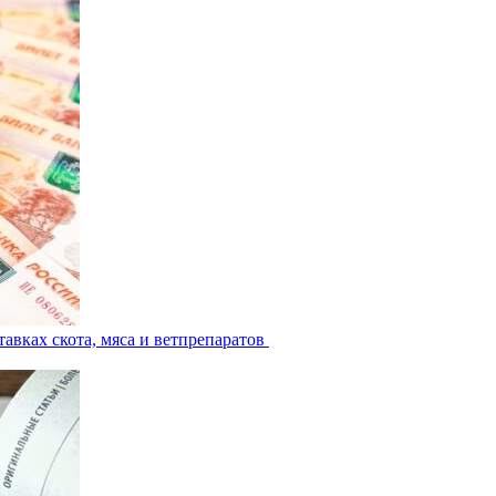
авках скота, мяса и ветпрепаратов