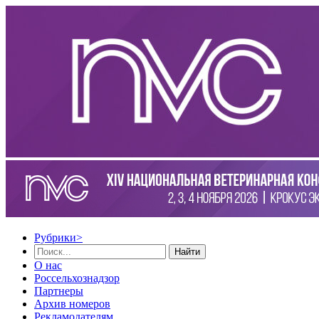
Рубрики
>
Найти
О нас
Россельхознадзор
Партнеры
Архив номеров
Рекламодателям