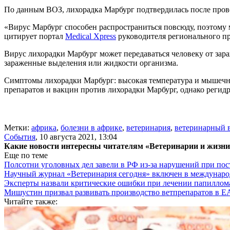
По данным ВОЗ, лихорадка Марбург подтвердилась после прове
«Вирус Марбург способен распространиться повсюду, поэтому 
цитирует портал
Medical Xpress
руководителя регионального п
Вирус лихорадки Марбург может передаваться человеку от зар
зараженные выделения или жидкости организма.
Симптомы лихорадки Марбург: высокая температура и мышечные
препаратов и вакцин против лихорадки Марбург, однако регид
Метки:
африка
,
болезни в африке
,
ветеринария
,
ветеринарный 
События
,
10 августа 2021, 13:04
Какие новости интересны читателям «Ветеринарии и жизн
Еще по теме
Полсотни уголовных дел завели в РФ из-за нарушений при пост
Научный журнал «Ветеринария сегодня» включен в междунаро
Эксперты назвали критические ошибки при лечении папиллома
Мишустин призвал развивать производство ветпрепаратов в 
Читайте также: