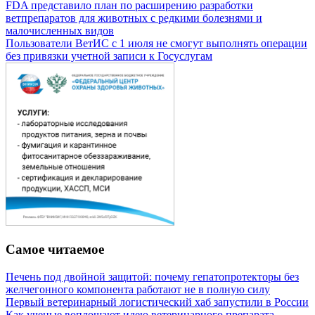
FDA представило план по расширению разработки
ветпрепаратов для животных с редкими болезнями и
малочисленных видов
Пользователи ВетИС с 1 июля не смогут выполнять операции
без привязки учетной записи к Госуслугам
Самое читаемое
Печень под двойной защитой: почему гепатопротекторы без
желчегонного компонента работают не в полную силу
Первый ветеринарный логистический хаб запустили в России
Как ученые воплощают идею ветеринарного препарата