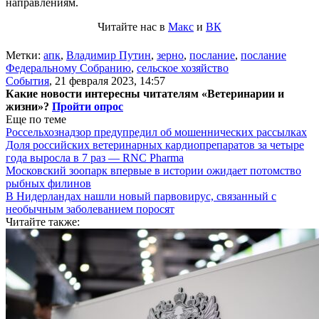
направлениям.
Читайте нас в
Макс
и
ВК
Метки:
апк
,
Владимир Путин
,
зерно
,
послание
,
послание
Федеральному Собранию
,
сельское хозяйство
События
,
21 февраля 2023, 14:57
Какие новости интересны читателям «Ветеринарии и
жизни»?
Пройти опрос
Еще по теме
Россельхознадзор предупредил об мошеннических рассылках
Доля российских ветеринарных кардиопрепаратов за четыре
года выросла в 7 раз — RNC Pharma
Московский зоопарк впервые в истории ожидает потомство
рыбных филинов
В Нидерландах нашли новый парвовирус, связанный с
необычным заболеванием поросят
Читайте также: