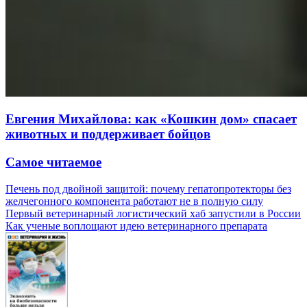
Евгения Михайлова: как «Кошкин дом» спасает
животных и поддерживает бойцов
Самое читаемое
Печень под двойной защитой: почему гепатопротекторы без
желчегонного компонента работают не в полную силу
Первый ветеринарный логистический хаб запустили в России
Как ученые воплощают идею ветеринарного препарата