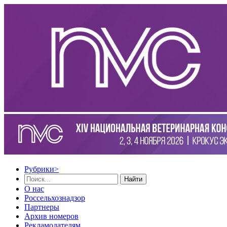
Рубрики
>
Найти
О нас
Россельхознадзор
Партнеры
Архив номеров
Рекламодателям