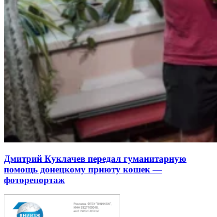
Дмитрий Куклачев передал гуманитарную
помощь донецкому приюту кошек —
фоторепортаж