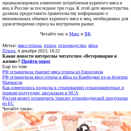
проанализировать изменение потребления куриного мяса и
яиц в России за последние три года. К этой дате министерства
должны предоставить правительству информацию о
минимальных объемах куриного мяса и яиц, необходимых для
удовлетворения спроса на внутреннем рынке.
Читайте нас в
Макс
и
ВК
Метки:
мясо птицы
,
птица
,
птицеводство
,
яйца
Птица
,
4 декабря 2023, 16:22
Какие новости интересны читателям «Ветеринарии и
жизни»?
Пройти опрос
Еще по теме
РФ ограничила транзит мяса птицы из Евросоюза
РФ ограничила ввоз птицы и яйца из Камбоджи из-за болезни
Ньюкасла
Как изменились подходы к страхованию сельхозживотных в
первом полугодии, рассказали в НСА
Россия может ограничить транзит птицеводческой продукции
из ЕС
Читайте также: