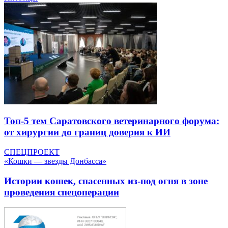
Топ-5 тем Саратовского ветеринарного форума:
от хирургии до границ доверия к ИИ
СПЕЦПРОЕКТ
«Кошки — звезды Донбасса»
Истории кошек, спасенных из-под огня в зоне
проведения спецоперации