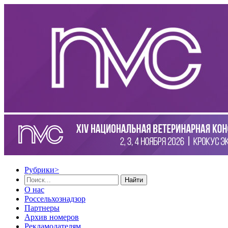
Рубрики
>
Найти
О нас
Россельхознадзор
Партнеры
Архив номеров
Рекламодателям