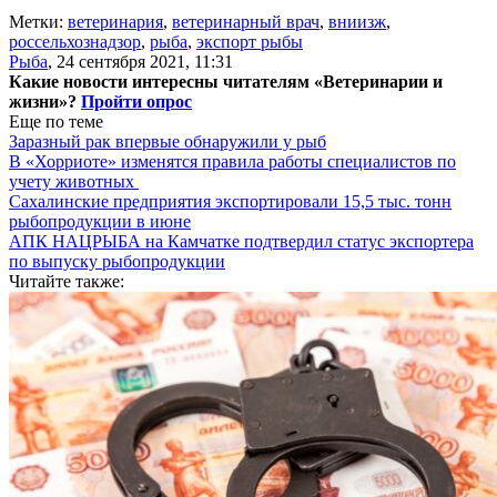
Метки:
ветеринария
,
ветеринарный врач
,
вниизж
,
россельхознадзор
,
рыба
,
экспорт рыбы
Рыба
,
24 сентября 2021, 11:31
Какие новости интересны читателям «Ветеринарии и
жизни»?
Пройти опрос
Еще по теме
Заразный рак впервые обнаружили у рыб
В «Хорриоте» изменятся правила работы специалистов по
учету животных
Сахалинские предприятия экспортировали 15,5 тыс. тонн
рыбопродукции в июне
АПК НАЦРЫБА на Камчатке подтвердил статус экспортера
по выпуску рыбопродукции
Читайте также: