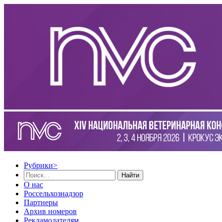
Рубрики
>
Найти
О нас
Россельхознадзор
Партнеры
Архив номеров
Рекламодателям