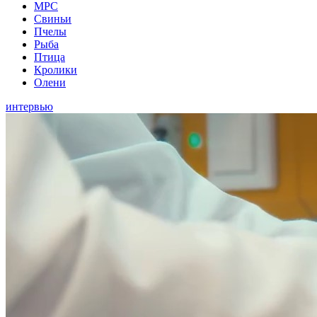
МРС
Свиньи
Пчелы
Рыба
Птица
Кролики
Олени
интервью