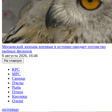
Московский зоопарк впервые в истории ожидает потомство
рыбных филинов
6 августа 2026, 16:46
На главную
КРС
МРС
Свиньи
Пчелы
Рыба
Птица
Кролики
Олени
интервью