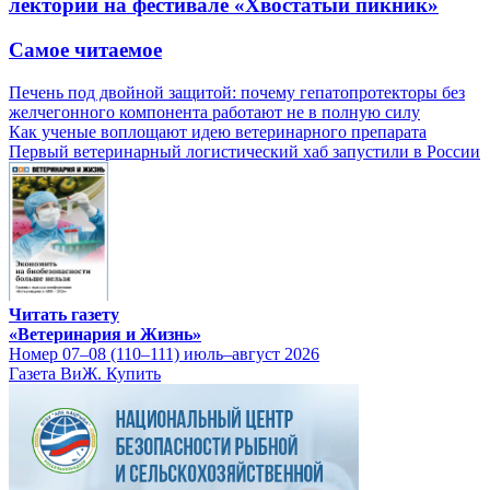
лекторий на фестивале «Хвостатый пикник»
Самое читаемое
Печень под двойной защитой: почему гепатопротекторы без
желчегонного компонента работают не в полную силу
Как ученые воплощают идею ветеринарного препарата
Первый ветеринарный логистический хаб запустили в России
Читать газету
«Ветеринария и Жизнь»
Номер 07–08 (110–111) июль–август 2026
Газета ВиЖ. Купить