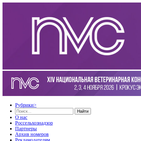
Рубрики
>
Найти
О нас
Россельхознадзор
Партнеры
Архив номеров
Рекламодателям