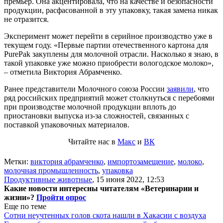
премьер. Она акцентировала, что на качестве и безопасности
продукции, расфасованной в эту упаковку, такая замена никак
не отразится.
Эксперимент может перейти в серийное производство уже в
текущем году. «Первые партии отечественного картона для
PurePak закуплены для молочной отрасли. Насколько я знаю, в
такой упаковке уже можно приобрести вологодское молоко»,
– отметила Виктория Абрамченко.
Ранее представители Молочного союза России
заявили
, что
ряд российских предприятий может столкнуться с перебоями
при производстве молочной продукции вплоть до
приостановки выпуска из-за сложностей, связанных с
поставкой упаковочных материалов.
Читайте нас в
Макс
и
ВК
Метки:
виктория абрамченко
,
импортозамещение
,
молоко
,
молочная промышленность
,
упаковка
Продуктивные животные
,
15 июня 2022, 12:53
Какие новости интересны читателям «Ветеринарии и
жизни»?
Пройти опрос
Еще по теме
Сотни неучтенных голов скота нашли в Хакасии с воздуха