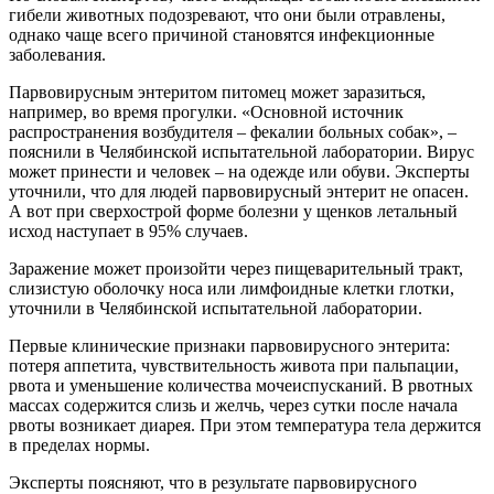
гибели животных подозревают, что они были отравлены,
однако чаще всего причиной становятся инфекционные
заболевания.
Парвовирусным энтеритом питомец может заразиться,
например, во время прогулки. «Основной источник
распространения возбудителя – фекалии больных собак», –
пояснили в Челябинской испытательной лаборатории. Вирус
может принести и человек – на одежде или обуви. Эксперты
уточнили, что для людей парвовирусный энтерит не опасен.
А вот при сверхострой форме болезни у щенков летальный
исход наступает в 95% случаев.
Заражение может произойти через пищеварительный тракт,
слизистую оболочку носа или лимфоидные клетки глотки,
уточнили в Челябинской испытательной лаборатории.
Первые клинические признаки парвовирусного энтерита:
потеря аппетита, чувствительность живота при пальпации,
рвота и уменьшение количества мочеиспусканий. В рвотных
массах содержится слизь и желчь, через сутки после начала
рвоты возникает диарея. При этом температура тела держится
в пределах нормы.
Эксперты поясняют, что в результате парвовирусного