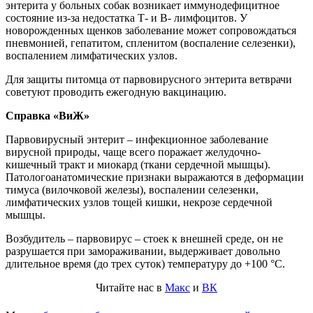
энтерита у больных собак возникает иммунодефицитное
состояние из-за недостатка Т- и В- лимфоцитов. У
новорожденных щенков заболевание может сопровождаться
пневмонией, гепатитом, спленитом (воспаление селезенки),
воспалением лимфатических узлов.
Для защиты питомца от парвовирусного энтерита ветврачи
советуют проводить ежегодную вакцинацию.
Справка «ВиЖ»
Парвовирусный энтерит – инфекционное заболевание
вирусной природы, чаще всего поражает желудочно-
кишечный тракт и миокард (ткани сердечной мышцы).
Патологоанатомические признаки выражаются в деформации
тимуса (вилочковой железы), воспалении селезенки,
лимфатических узлов тощей кишки, некрозе сердечной
мышцы.
Возбудитель – парвовирус – стоек к внешней среде, он не
разрушается при замораживании, выдерживает довольно
длительное время (до трех суток) температуру до +100 °С.
Читайте нас в
Макс
и
ВК