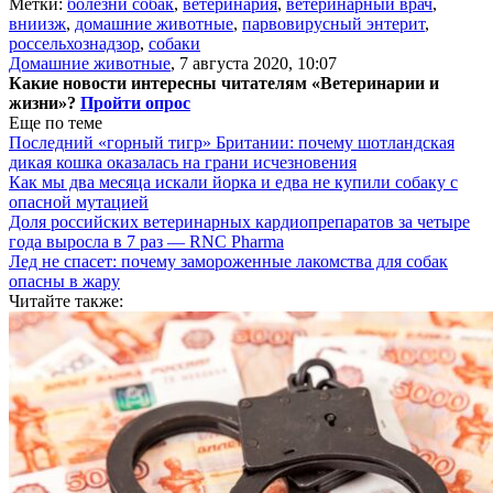
Метки:
болезни собак
,
ветеринария
,
ветеринарный врач
,
вниизж
,
домашние животные
,
парвовирусный энтерит
,
россельхознадзор
,
собаки
Домашние животные
,
7 августа 2020, 10:07
Какие новости интересны читателям «Ветеринарии и
жизни»?
Пройти опрос
Еще по теме
Последний «горный тигр» Британии: почему шотландская
дикая кошка оказалась на грани исчезновения
Как мы два месяца искали йорка и едва не купили собаку с
опасной мутацией
Доля российских ветеринарных кардиопрепаратов за четыре
года выросла в 7 раз — RNC Pharma
Лед не спасет: почему замороженные лакомства для собак
опасны в жару
Читайте также: