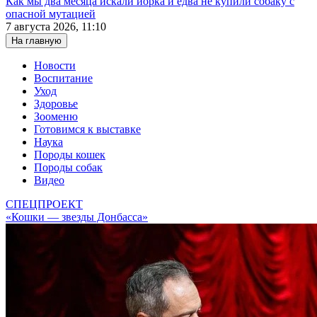
Как мы два месяца искали йорка и едва не купили собаку с
опасной мутацией
7 августа 2026, 11:10
На главную
Новости
Воспитание
Уход
Здоровье
Зооменю
Готовимся к выставке
Наука
Породы кошек
Породы собак
Видео
СПЕЦПРОЕКТ
«Кошки — звезды Донбасса»