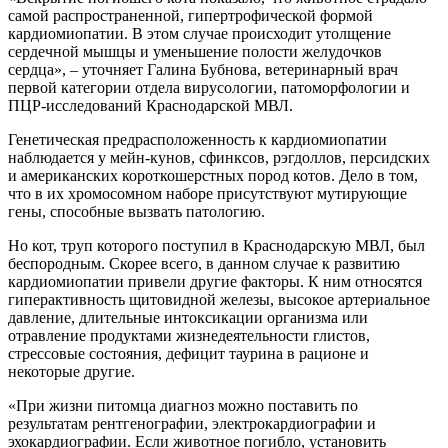
самой распространенной, гипертрофической формой
кардиомиопатии. В этом случае происходит утолщение
сердечной мышцы и уменьшение полости желудочков
сердца», – уточняет Галина Бубнова, ветеринарный врач
первой категории отдела вирусологии, патоморфологии и
ПЦР-исследований Краснодарской МВЛ.
Генетическая предрасположенность к кардиомиопатии
наблюдается у мейн-кунов, сфинксов, рэгдоллов, персидских
и американских короткошерстных пород котов. Дело в том,
что в их хромосомном наборе присутствуют мутирующие
гены, способные вызвать патологию.
Но кот, труп которого поступил в Краснодарскую МВЛ, был
беспородным. Скорее всего, в данном случае к развитию
кардиомиопатии привели другие факторы. К ним относятся
гиперактивность щитовидной железы, высокое артериальное
давление, длительные интоксикации организма или
отравление продуктами жизнедеятельности глистов,
стрессовые состояния, дефицит таурина в рационе и
некоторые другие.
«При жизни питомца диагноз можно поставить по
результатам рентгенографии, электрокардиографии и
эхокардиографии. Если животное погибло, установить