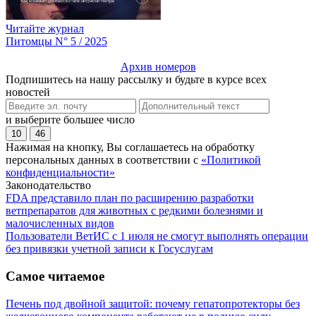
Читайте журнал
Питомцы N° 5 / 2025
Архив номеров
Подпишитесь на нашу рассылку и будьте в курсе всех
новостей
и выберите большее число
10
46
Нажимая на кнопку, Вы соглашаетесь на обработку
персональных данных в соответствии с
«Политикой
конфиденциальности»
Законодательство
FDA представило план по расширению разработки
ветпрепаратов для животных с редкими болезнями и
малочисленных видов
Пользователи ВетИС с 1 июля не смогут выполнять операции
без привязки учетной записи к Госуслугам
Самое читаемое
Печень под двойной защитой: почему гепатопротекторы без