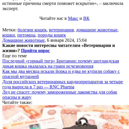
истинные причины смерти поможет вскрытие», – заключила
эксперт.
Читайте нас в
Макс
и
ВК
Метки:
болезни кошек
,
ветеринария
,
домашние животные
,
кошки
,
питомцы
,
породы кошек
Домашние животные
,
6 января 2024, 15:04
Какие новости интересны читателям «Ветеринарии и
жизни»?
Пройти опрос
Еще по теме
Последний «горный тигр» Британии: почему шотландская
дикая кошка оказалась на грани исчезновения
Как мы два месяца искали йорка и едва не купили собаку с
опасной мутацией
Доля российских ветеринарных кардиопрепаратов за четыре
года выросла в 7 раз — RNC Pharma
Лед не спасет: почему замороженные лакомства для собак
опасны в жару
Читайте также: