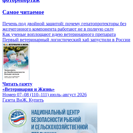
Самое читаемое
Печень под двойной защитой: почему гепатопротекторы без
желчегонного компонента работают не в полную силу
Как ученые воплощают идею ветеринарного препарата
Первый ветеринарный логистический хаб запустили в России
Читать газету
«Ветеринария и Жизнь»
Номер 07–08 (110–111) июль–август 2026
Газета ВиЖ. Купить