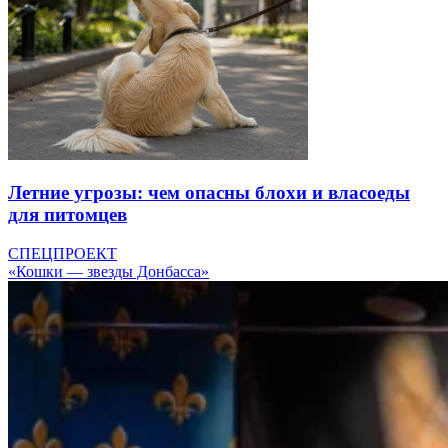
Летние угрозы: чем опасны блохи и власоеды
для питомцев
СПЕЦПРОЕКТ
«Кошки — звезды Донбасса»