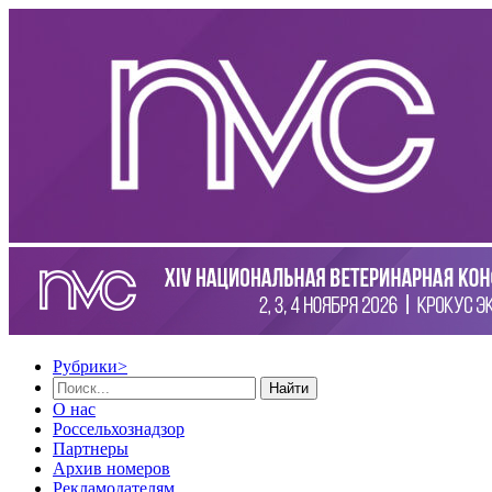
Рубрики
>
Найти
О нас
Россельхознадзор
Партнеры
Архив номеров
Рекламодателям