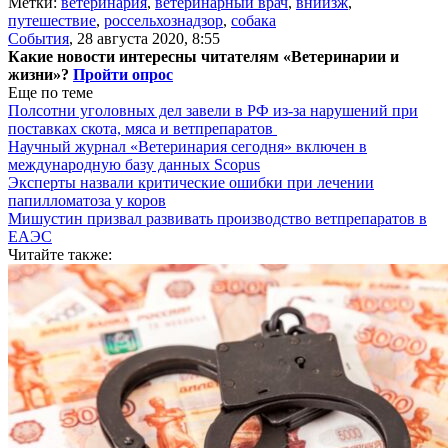
Метки:
ветеринария
,
ветеринарный врач
,
вниизж
,
путешествие
,
россельхознадзор
,
собака
События
,
28 августа 2020, 8:55
Какие новости интересны читателям «Ветеринарии и
жизни»?
Пройти опрос
Еще по теме
Полсотни уголовных дел завели в РФ из-за нарушений при
поставках скота, мяса и ветпрепаратов
Научный журнал «Ветеринария сегодня» включен в
международную базу данных Scopus
Эксперты назвали критические ошибки при лечении
папилломатоза у коров
Мишустин призвал развивать производство ветпрепаратов в
ЕАЭС
Читайте также: