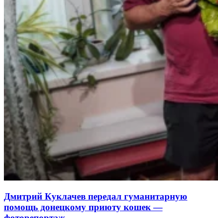
Дмитрий Куклачев передал гуманитарную
помощь донецкому приюту кошек —
фоторепортаж