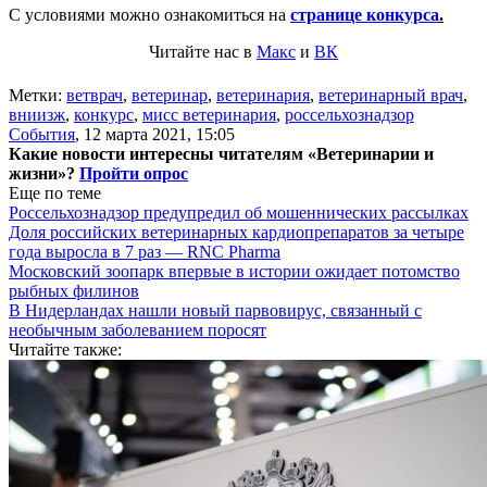
С условиями можно ознакомиться на
странице конкурса
.
Читайте нас в
Макс
и
ВК
Метки:
ветврач
,
ветеринар
,
ветеринария
,
ветеринарный врач
,
вниизж
,
конкурс
,
мисс ветеринария
,
россельхознадзор
События
,
12 марта 2021, 15:05
Какие новости интересны читателям «Ветеринарии и
жизни»?
Пройти опрос
Еще по теме
Россельхознадзор предупредил об мошеннических рассылках
Доля российских ветеринарных кардиопрепаратов за четыре
года выросла в 7 раз — RNC Pharma
Московский зоопарк впервые в истории ожидает потомство
рыбных филинов
В Нидерландах нашли новый парвовирус, связанный с
необычным заболеванием поросят
Читайте также: