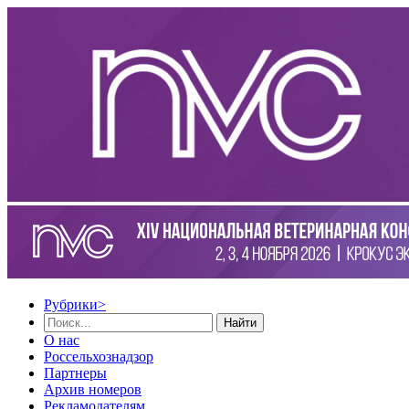
Рубрики
>
Найти
О нас
Россельхознадзор
Партнеры
Архив номеров
Рекламодателям