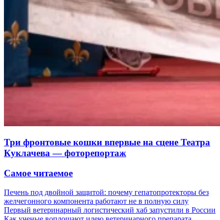
Три фронтовые кошки впервые на сцене Театра
Куклачева — фоторепортаж
Самое читаемое
Печень под двойной защитой: почему гепатопротекторы без
желчегонного компонента работают не в полную силу
Первый ветеринарный логистический хаб запустили в России
Как ученые воплощают идею ветеринарного препарата