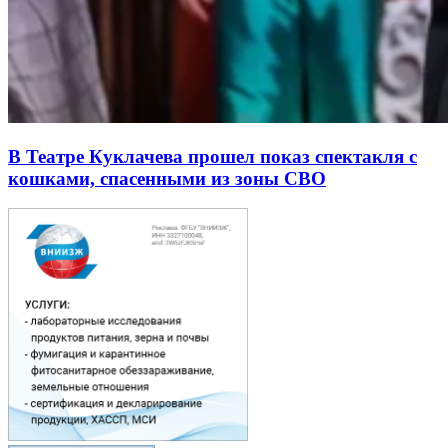
В Театре Куклачева прошел показ спектакля с
кошками, спасенными из зоны СВО