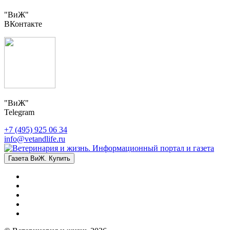
"ВиЖ"
ВКонтакте
"ВиЖ"
Telegram
+7 (495) 925 06 34
info@vetandlife.ru
Газета ВиЖ. Купить