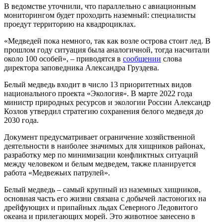
В ведомстве уточнили, что параллельно с авиационным
мониторингом будет проходить наземный: специалисты
проедут территорию на квадроциклах.
«Медведей пока немного, так как возле острова стоит лед. В
прошлом году ситуация была аналогичной, тогда насчитали
около 100 особей», – приводятся в
сообщении
слова
директора заповедника Александра Груздева.
Белый медведь входит в число 13 приоритетных видов
национального проекта «Экология». В марте 2022 года
министр природных ресурсов и экологии России Александр
Козлов утвердил стратегию сохранения белого медведя до
2030 года.
Документ предусматривает ограничение хозяйственной
деятельности в наиболее значимых для хищников районах,
разработку мер по минимизации конфликтных ситуаций
между человеком и белым медведем, также планируется
работа «Медвежьих патрулей».
Белый медведь – самый крупный из наземных хищников,
основная часть его жизни связана с добычей ластоногих на
дрейфующих и припайных льдах Северного Ледовитого
океана и прилегающих морей. Это животное занесено в