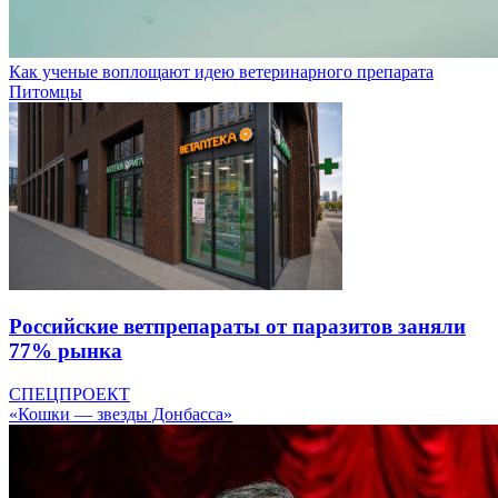
Как ученые воплощают идею ветеринарного препарата
Питомцы
Российские ветпрепараты от паразитов заняли
77% рынка
СПЕЦПРОЕКТ
«Кошки — звезды Донбасса»