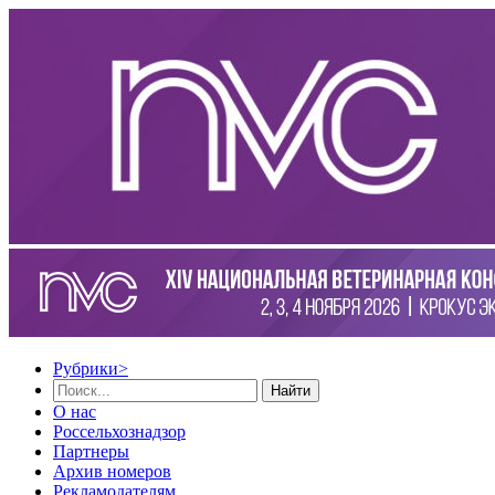
Рубрики
>
Найти
О нас
Россельхознадзор
Партнеры
Архив номеров
Рекламодателям