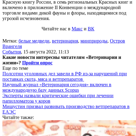
Красную книгу России, в семь региональных Красных книг и
включено в приложение II Конвенции о международной
торговле видами дикой фауны и флоры, находящимися под
угрозой исчезновения.
Читайте нас в
Макс
и
ВК
Метки:
белые медведи
,
ветеринария
,
минприроды
,
Остров
Врангеля
События
,
15 августа 2022, 11:13
Какие новости интересны читателям «Ветеринарии и
жизни»?
Пройти опрос
Еще по теме
Полсотни уголовных дел завели в РФ из-за нарушений при
поставках скота, мяса и ветпрепаратов
Научный журнал «Ветеринария сегодня» включен в
международную базу данных Scopus
Эксперты назвали критические ошибки при лечении
папилломатоза у коров
Мишустин призвал развивать производство ветпрепаратов в
ЕАЭС
Читайте также: