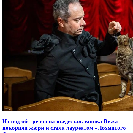
Из-под обстрелов на пьедестал: кошка Вижа
покорила жюри и стала лауреатом «Лохматого