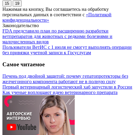
15
19
Нажимая на кнопку, Вы соглашаетесь на обработку
персональных данных в соответствии с
«Политикой
конфиденциальности»
Законодательство
FDA представило план по расширению разработки
ветпрепаратов для животных с редкими болезнями и
малочисленных видов
Пользователи ВетИС с 1 июля не смогут выполнять операции
без привязки учетной записи к Госуслугам
Самое читаемое
Печень под двойной защитой: почему гепатопротекторы без
желчегонного компонента работают не в полную силу
Первый ветеринарный логистический хаб запустили в России
Как ученые воплощают идею ветеринарного препарата