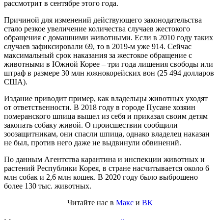
рассмотрит в сентябре этого года.
Причиной для изменений действующего законодательства
стало резкое увеличение количества случаев жестокого
обращения с домашними животными. Если в 2010 году таких
случаев зафиксировали 69, то в 2019-м уже 914. Сейчас
максимальный срок наказания за жестокое обращение с
животными в Южной Корее – три года лишения свободы или
штраф в размере 30 млн южнокорейских вон (25 494 долларов
США).
Издание приводит пример, как владельцы животных уходят
от ответственности. В 2018 году в городе Пусане хозяин
померанского шпица вышел из себя и приказал своим детям
закопать собаку живой. О происшествии сообщили
зоозащитникам, они спасли шпица, однако владелец наказан
не был, против него даже не выдвинули обвинений.
По данным Агентства карантина и инспекции животных и
растений Республики Корея, в стране насчитывается около 6
млн собак и 2,6 млн кошек. В 2020 году было выброшено
более 130 тыс. животных.
Читайте нас в
Макс
и
ВК