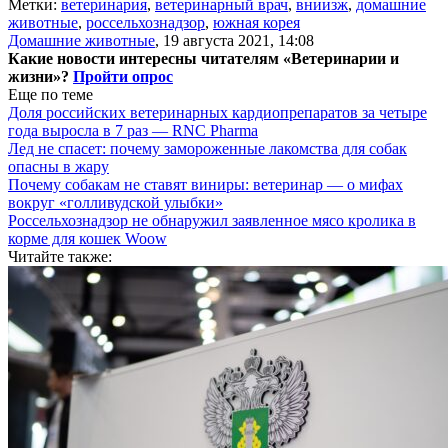
Метки:
ветеринария
,
ветеринарный врач
,
вниизж
,
домашние
животные
,
россельхознадзор
,
южная корея
Домашние животные
,
19 августа 2021, 14:08
Какие новости интересны читателям «Ветеринарии и
жизни»?
Пройти опрос
Еще по теме
Доля российских ветеринарных кардиопрепаратов за четыре
года выросла в 7 раз — RNC Pharma
Лед не спасет: почему замороженные лакомства для собак
опасны в жару
Почему собакам не ставят виниры: ветеринар — о мифах
вокруг «голливудской улыбки»
Россельхознадзор не обнаружил заявленное мясо кролика в
корме для кошек Woow
Читайте также: