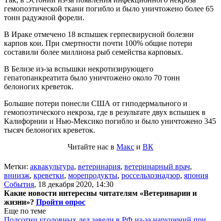
гемопоэтической ткани погибло и было уничтожено более 65
тонн радужной форели.
В Ираке отмечено 18 вспышек герпесвирусной болезни
карпов кои. При смертности почти 100% общие потери
составили более миллиона рыб семейства карповых.
В Белизе из-за вспышки некротизирующего
гепатопанкреатита было уничтожено около 70 тонн
белоногих креветок.
Большие потери понесли США от гиподермального и
гемопоэтического некроза, где в результате двух вспышек в
Калифорнии и Нью-Мексико погибло и было уничтожено 345
тысяч белоногих креветок.
Читайте нас в
Макс
и
ВК
Метки:
аквакультура
,
ветеринария
,
ветеринарный врач
,
вниизж
,
креветки
,
морепродукты
,
россельхознадзор
,
япония
События
,
18 декабря 2020, 14:30
Какие новости интересны читателям «Ветеринарии и
жизни»?
Пройти опрос
Еще по теме
Полсотни уголовных дел завели в РФ из-за нарушений при