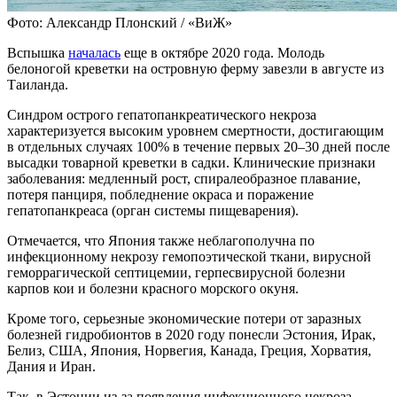
Фото: Александр Плонский / «ВиЖ»
Вспышка
началась
еще в октябре 2020 года. Молодь
белоногой креветки на островную ферму завезли в августе из
Таиланда.
Синдром острого гепатопанкреатического некроза
характеризуется высоким уровнем смертности, достигающим
в отдельных случаях 100% в течение первых 20–30 дней после
высадки товарной креветки в садки. Клинические признаки
заболевания: медленный рост, спиралеобразное плавание,
потеря панциря, побледнение окраса и поражение
гепатопанкреаса (орган системы пищеварения).
Отмечается, что Япония также неблагополучна по
инфекционному некрозу гемопоэтической ткани, вирусной
геморрагической септицемии, герпесвирусной болезни
карпов кои и болезни красного морского окуня.
Кроме того, серьезные экономические потери от заразных
болезней гидробионтов в 2020 году понесли Эстония, Ирак,
Белиз, США, Япония, Норвегия, Канада, Греция, Хорватия,
Дания и Иран.
Так, в Эстонии из-за появления инфекционного некроза