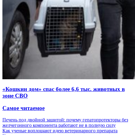
«Кошкин дом» спас более 6,6 тыс. животных в
зоне СВО
Самое читаемое
Печень под двойной защитой: почему гепатопротекторы без
желчегонного компонента работают не в полную силу
Как ученые воплощают идею ветеринарного препарата