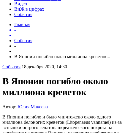
Видео
ВиЖ в цифрах
События
Главная
-
События
-
В Японии погибло около миллиона креветок...
События
18 декабря 2020, 14:30
В Японии погибло около
миллиона креветок
Автор:
Юлия Макеева
В Японии погибло и было уничтожено около одного
миллиона белоногих креветок (Litopenaeus vannamei) из-за
вспышки острого гепатопанкреатического некроза на
акваферме на острове Окинава, следует из сообщения по