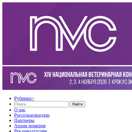
Рубрики
>
Найти
О нас
Россельхознадзор
Партнеры
Архив номеров
Рекламодателям