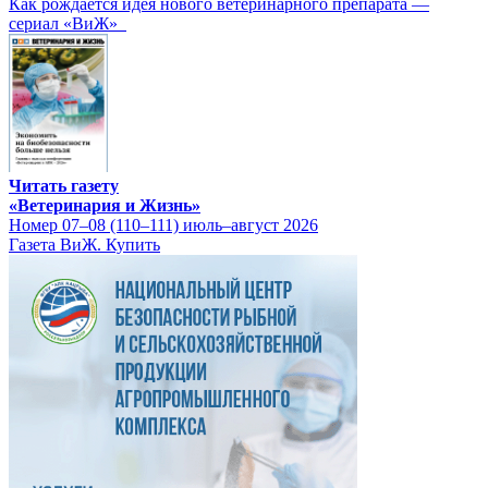
Как рождается идея нового ветеринарного препарата —
сериал «ВиЖ»
Читать газету
«Ветеринария и Жизнь»
Номер 07–08 (110–111) июль–август 2026
Газета ВиЖ. Купить