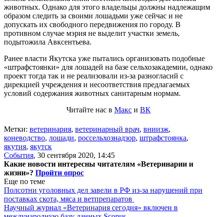
животных. Однако для этого владельцы должны надлежащим
образом следить за своими лошадьми уже сейчас и не
допускать их свободного передвижения по городу. В
противном случае мэрия не выделит участки земель,
подытожила Авксентьева.
Ранее власти Якутска уже пытались организовать подобные
«штрафстоянки» для лошадей на базе сельхозакадемии, однако
проект тогда так и не реализовали из-за разногласий с
дирекцией учреждения и несоответствия предлагаемых
условий содержания животных санитарным нормам.
Читайте нас в
Макс
и
ВК
Метки:
ветеринария
,
ветеринарный врач
,
вниизж
,
коневодство
,
лошади
,
россельхознадзор
,
штрафстоянка
,
якутия
,
якутск
События
,
30 сентября 2020, 14:45
Какие новости интересны читателям «Ветеринарии и
жизни»?
Пройти опрос
Еще по теме
Полсотни уголовных дел завели в РФ из-за нарушений при
поставках скота, мяса и ветпрепаратов
Научный журнал «Ветеринария сегодня» включен в
международную базу данных Scopus