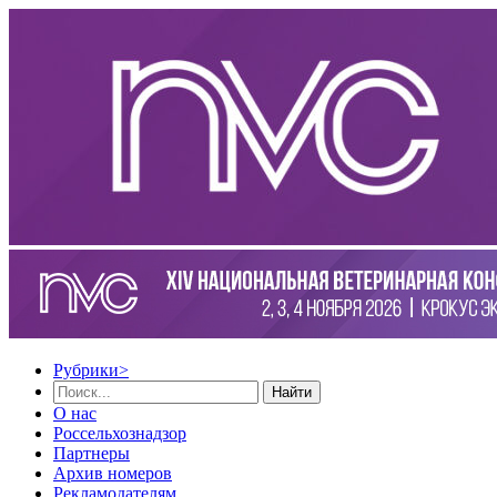
Рубрики
>
Найти
О нас
Россельхознадзор
Партнеры
Архив номеров
Рекламодателям