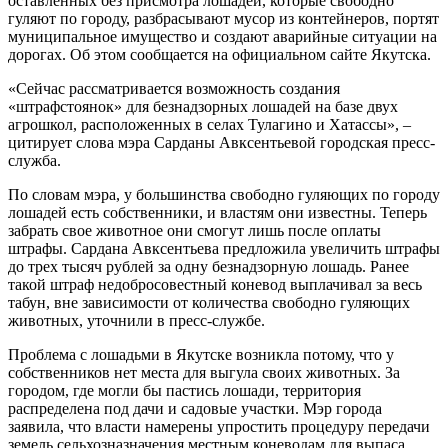
оставленных без присмотра лошадей, которые свободно
гуляют по городу, разбрасывают мусор из контейнеров, портят
муниципальное имущество и создают аварийные ситуации на
дорогах. Об этом сообщается на официальном сайте Якутска.
«Сейчас рассматривается возможность создания
«штрафстоянок» для безнадзорных лошадей на базе двух
агрошкол, расположенных в селах Тулагино и Хатассы», –
цитирует слова мэра Сарданы Авксентьевой городская пресс-
служба.
По словам мэра, у большинства свободно гуляющих по городу
лошадей есть собственники, и властям они известны. Теперь
забрать свое животное они смогут лишь после оплаты
штрафы. Сардана Авксентьева предложила увеличить штрафы
до трех тысяч рублей за одну безнадзорную лошадь. Ранее
такой штраф недобросовестный коневод выплачивал за весь
табун, вне зависимости от количества свободно гуляющих
животных, уточнили в пресс-службе.
Проблема с лошадьми в Якутске возникла потому, что у
собственников нет места для выгула своих животных. За
городом, где могли бы пастись лошади, территория
распределена под дачи и садовые участки. Мэр города
заявила, что власти намерены упростить процедуру передачи
земель сельхозназначения местным коневодам для выпаса