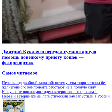
Дмитрий Куклачев передал гуманитарную
помощь донецкому приюту кошек —
фоторепортаж
Самое читаемое
Печень под двойной защитой: почему гепатопротекторы без
желчегонного компонента работают не в полную силу
Как ученые воплощают идею ветеринарного препарата
Первый ветеринарный логистический хаб запустили в России