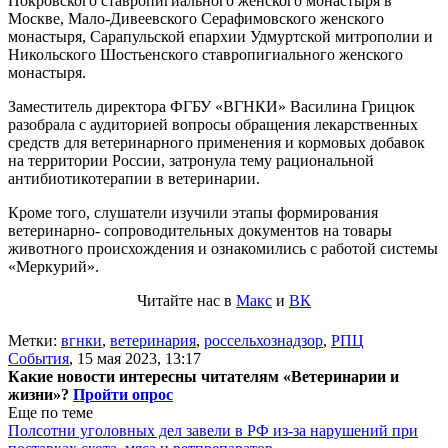
Покровского ставропигиального женского монастыря в
Москве, Мало-Дивеевского Серафимовского женского
монастыря, Сарапульской епархии Удмуртской митрополии и
Никольского Шостьенского ставропигиального женского
монастыря.
Заместитель директора ФГБУ «ВГНКИ» Василина Грицюк
разобрала с аудиторией вопросы обращения лекарственных
средств для ветеринарного применения и кормовых добавок
на территории России, затронула тему рациональной
антибиотикотерапии в ветеринарии.
Кроме того, слушатели изучили этапы формирования
ветеринарно- сопроводительных документов на товары
животного происхождения и ознакомились с работой системы
«Меркурий».
Читайте нас в
Макс
и
ВК
Метки:
вгнки
,
ветеринария
,
россельхознадзор
,
РПЦ
События
,
15 мая 2023, 13:17
Какие новости интересны читателям «Ветеринарии и
жизни»?
Пройти опрос
Еще по теме
Полсотни уголовных дел завели в РФ из-за нарушений при