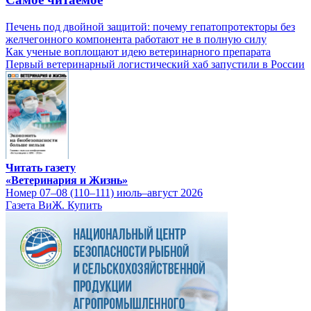
Печень под двойной защитой: почему гепатопротекторы без
желчегонного компонента работают не в полную силу
Как ученые воплощают идею ветеринарного препарата
Первый ветеринарный логистический хаб запустили в России
Читать газету
«Ветеринария и Жизнь»
Номер 07–08 (110–111) июль–август 2026
Газета ВиЖ. Купить