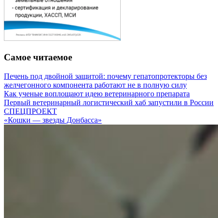
Самое читаемое
Печень под двойной защитой: почему гепатопротекторы без
желчегонного компонента работают не в полную силу
Как ученые воплощают идею ветеринарного препарата
Первый ветеринарный логистический хаб запустили в России
СПЕЦПРОЕКТ
«Кошки — звезды Донбасса»