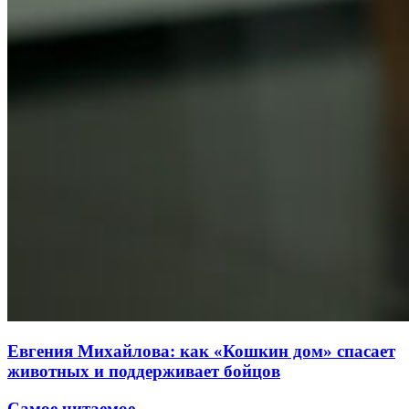
Евгения Михайлова: как «Кошкин дом» спасает
животных и поддерживает бойцов
Самое читаемое