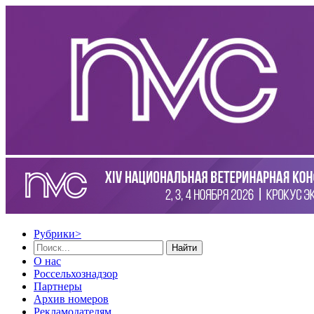
Рубрики
>
Найти
О нас
Россельхознадзор
Партнеры
Архив номеров
Рекламодателям