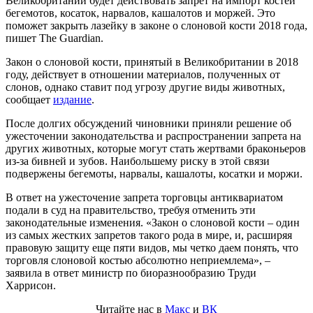
Великобритании будет действовать запрет на импорт костей
бегемотов, косаток, нарвалов, кашалотов и моржей. Это
поможет закрыть лазейку в законе о слоновой кости 2018 года,
пишет The Guardian.
Закон о слоновой кости, принятый в Великобритании в 2018
году, действует в отношении материалов, полученных от
слонов, однако ставит под угрозу другие виды животных,
сообщает
издание
.
После долгих обсуждений чиновники приняли решение об
ужесточении законодательства и распространении запрета на
других животных, которые могут стать жертвами браконьеров
из-за бивней и зубов. Наибольшему риску в этой связи
подвержены бегемоты, нарвалы, кашалоты, косатки и моржи.
В ответ на ужесточение запрета торговцы антиквариатом
подали в суд на правительство, требуя отменить эти
законодательные изменения. «Закон о слоновой кости – один
из самых жестких запретов такого рода в мире, и, расширяя
правовую защиту еще пяти видов, мы четко даем понять, что
торговля слоновой костью абсолютно неприемлема», –
заявила в ответ министр по биоразнообразию Труди
Харрисон.
Читайте нас в
Макс
и
ВК