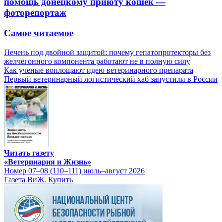
помощь донецкому приюту кошек —
фоторепортаж
Самое читаемое
Печень под двойной защитой: почему гепатопротекторы без
желчегонного компонента работают не в полную силу
Как ученые воплощают идею ветеринарного препарата
Первый ветеринарный логистический хаб запустили в России
Читать газету
«Ветеринария и Жизнь»
Номер 07–08 (110–111) июль–август 2026
Газета ВиЖ. Купить