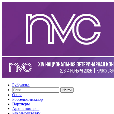
Рубрики
>
Найти
О нас
Россельхознадзор
Партнеры
Архив номеров
Рекламодателям