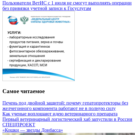
Пользователи ВетИС с 1 июля не смогут выполнять операции
без привязки учетной записи к Госуслугам
Самое читаемое
Печень под двойной защитой: почему гепатопротекторы без
желчегонного компонента работают не в полную силу
Как ученые воплощают идею ветеринарного препарата
Первый ветеринарный логистический хаб запустили в России
СПЕЦПРОЕКТ
«Кошки — звезды Донбасса»