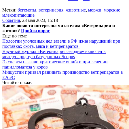
Метки:
бегемоты
,
ветеринария
,
животные
,
моржи
,
морские
млекопитающие
События
,
23 мая 2023, 15:18
Какие новости интересны читателям «Ветеринарии и
жизни»?
Пройти опрос
Еще по теме
Полсотни уголовных дел завели в РФ из-за нарушений при
поставках скота, мяса и ветпрепаратов
Научный журнал «Ветеринария сегодня» включен в
международную базу данных Scopus
Эксперты назвали критические ошибки при лечении
папилломатоза у коров
Мишустин призвал развивать производство ветпрепаратов в
ЕАЭС
Читайте также: