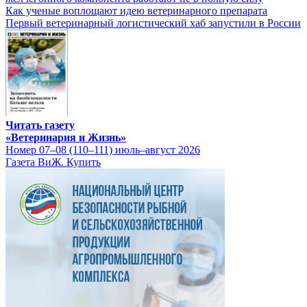
Как ученые воплощают идею ветеринарного препарата
Первый ветеринарный логистический хаб запустили в России
Читать газету
«Ветеринария и Жизнь»
Номер 07–08 (110–111) июль–август 2026
Газета ВиЖ. Купить