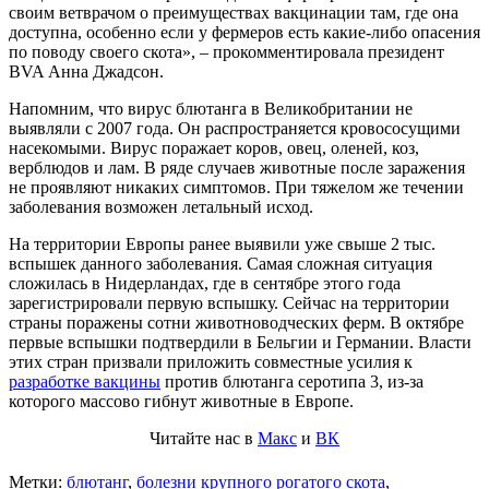
своим ветврачом о преимуществах вакцинации там, где она
доступна, особенно если у фермеров есть какие-либо опасения
по поводу своего скота», – прокомментировала президент
BVA Анна Джадсон.
Напомним, что вирус блютанга в Великобритании не
выявляли с 2007 года. Он распространяется кровососущими
насекомыми. Вирус поражает коров, овец, оленей, коз,
верблюдов и лам. В ряде случаев животные после заражения
не проявляют никаких симптомов. При тяжелом же течении
заболевания возможен летальный исход.
На территории Европы ранее выявили уже свыше 2 тыс.
вспышек данного заболевания. Самая сложная ситуация
сложилась в Нидерландах, где в сентябре этого года
зарегистрировали первую вспышку. Сейчас на территории
страны поражены сотни животноводческих ферм. В октябре
первые вспышки подтвердили в Бельгии и Германии. Власти
этих стран призвали приложить совместные усилия к
разработке вакцины
против блютанга серотипа 3, из-за
которого массово гибнут животные в Европе.
Читайте нас в
Макс
и
ВК
Метки:
блютанг
,
болезни крупного рогатого скота
,