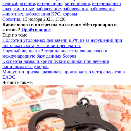
великобритания
,
ветерианрия
,
ветеринария
,
ветеринарный
врач
,
животные
,
заболевание
,
заболевания
,
заболевания
животных
,
заболевания КРС
,
коровы
События
,
15 ноября 2023, 13:20
Какие новости интересны читателям «Ветеринарии и
жизни»?
Пройти опрос
Еще по теме
Полсотни уголовных дел завели в РФ из-за нарушений при
поставках скота, мяса и ветпрепаратов
Научный журнал «Ветеринария сегодня» включен в
международную базу данных Scopus
Эксперты назвали критические ошибки при лечении
папилломатоза у коров
Мишустин призвал развивать производство ветпрепаратов в
ЕАЭС
Читайте также: