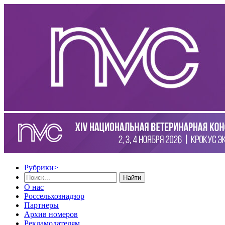
Рубрики
>
Найти
О нас
Россельхознадзор
Партнеры
Архив номеров
Рекламодателям