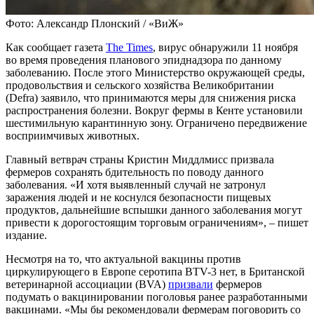
Фото: Александр Плонский / «ВиЖ»
Как сообщает газета
The Times
, вирус обнаружили 11 ноября
во время проведения планового эпиднадзора по данному
заболеванию. После этого Министерство окружающей среды,
продовольствия и сельского хозяйства Великобритании
(Defra) заявило, что принимаются меры для снижения риска
распространения болезни. Вокруг фермы в Кенте установили
шестимильную карантинную зону. Ограничено передвижение
восприимчивых животных.
Главный ветврач страны Кристин Миддлмисс призвала
фермеров сохранять бдительность по поводу данного
заболевания. «И хотя выявленный случай не затронул
заражения людей и не коснулся безопасности пищевых
продуктов, дальнейшие вспышки данного заболевания могут
привести к дорогостоящим торговым ограничениям», – пишет
издание.
Несмотря на то, что актуальной вакцины против
циркулирующего в Европе серотипа BTV-3 нет, в Британской
ветеринарной ассоциации (BVA)
призвали
фермеров
подумать о вакцинировании поголовья ранее разработанными
вакцинами. «Мы бы рекомендовали фермерам поговорить со