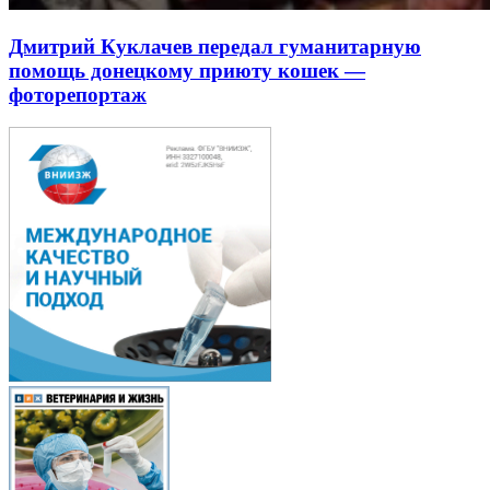
Дмитрий Куклачев передал гуманитарную
помощь донецкому приюту кошек —
фоторепортаж