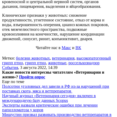
кровеносной и центральной нервной систем, органов
дыхания, пищеварения, выделения и яйцеобразования.
Клинические признаки у животных: снижение
продуктивности, угнетенное состояние, отказ от корма и
воды, взъерошенность оперения, цианоз кожных покровов,
отек межчелюстного пространства, подкожные
кровоизлияния на конечностях, нарушение координации
движений, синусит, ринит, конъюнктивит, диарея.
Читайте нас в
Макс
и
ВК
Метки:
болезни животных
,
ветеринария
,
высокопатогенный
грипп птиц
,
грипп птиц
,
животные
,
россельхознадзор
События
,
3 августа 2022, 14:39
Какие новости интересны читателям «Ветеринарии и
жизни»?
Пройти опрос
Еще по теме
Полсотни уголовных дел завели в РФ из-за нарушений при
поставках скота, мяса и ветпрепаратов
Научный журнал «Ветеринария сегодня» включен в
международную базу данных Scopus
Эксперты назвали критические ошибки при лечении
папилломатоза у коров
Мишустин призвал развивать производство ветпрепаратов в