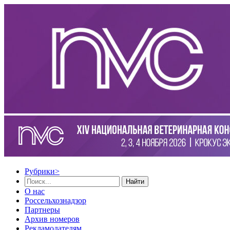
Рубрики
>
Найти
О нас
Россельхознадзор
Партнеры
Архив номеров
Рекламодателям