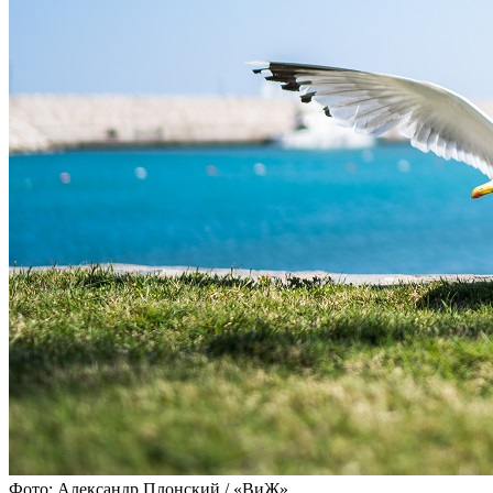
Фото: Александр Плонский / «ВиЖ»