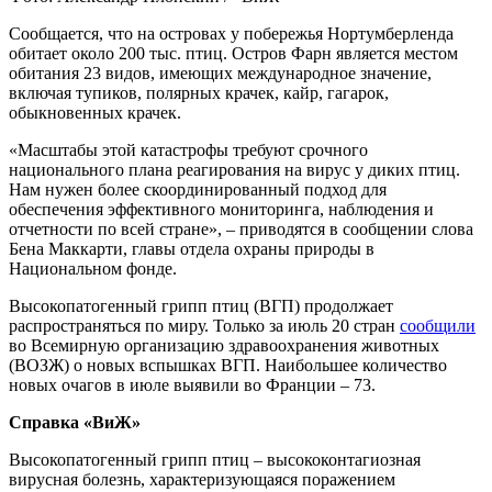
Сообщается, что на островах у побережья Нортумберленда
обитает около 200 тыс. птиц. Остров Фарн является местом
обитания 23 видов, имеющих международное значение,
включая тупиков, полярных крачек, кайр, гагарок,
обыкновенных крачек.
«Масштабы этой катастрофы требуют срочного
национального плана реагирования на вирус у диких птиц.
Нам нужен более скоординированный подход для
обеспечения эффективного мониторинга, наблюдения и
отчетности по всей стране», – приводятся в сообщении слова
Бена Маккарти, главы отдела охраны природы в
Национальном фонде.
Высокопатогенный грипп птиц (ВГП) продолжает
распространяться по миру. Только за июль 20 стран
сообщили
во Всемирную организацию здравоохранения животных
(ВОЗЖ) о новых вспышках ВГП. Наибольшее количество
новых очагов в июле выявили во Франции – 73.
Справка «ВиЖ»
Высокопатогенный грипп птиц – высококонтагиозная
вирусная болезнь, характеризующаяся поражением