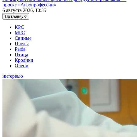
проект «Агропрофессии»
6 августа 2026, 10:35
На главную
КРС
МРС
Свиньи
Пчелы
Рыба
Птица
Кролики
Олени
интервью