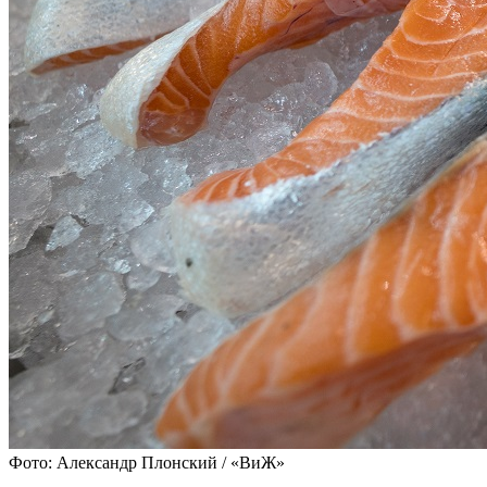
Фото: Александр Плонский / «ВиЖ»