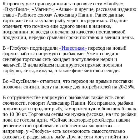
К проекту уже присоединились торговые сети «Глобус»,
«ВкусВилл», «Магнит», «Ашан» и другие, рассказал изданию
глава «Рыбного союза» Александр Панин. Ранее данные
торговые сети закупали рыбу через посредников. Издание
отмечает, что помимо еще одного звена в наценке,
посредники не всегда отвечали за качество поставляемой
продукции, нередко срывали сроки поставок и меняли цены.
В «Глобусе» подтвердили
«Известиям»
переход на новый
формат работы напрямую с рыбаками. Уже к середине
сентября торговая сеть ожидает поступление нерки и
чавычей. В дальнейшем планируются прямые поставки
горбуши, кеты, кижуча, а также филе минтая и сельди.
Во «ВкусВилле» отметили, что переход на прямые поставки
позволит снизить цену на полке для потребителей на 20-25%.
В сотрудничестве напрямую с рыбаками также есть свои
сложности, говорит Александр Панин. Как правило, рыбаки
производят и продают рыбу, замороженную в больших блоках
по 10-30 кг. Торговым сетям же нужна фасовка, на что рыбаки
пока не готовы идти. «Сейчас некоторые ретейлеры нашли
решение этой проблемы в собственных мощностях —
например, у «Глобуса» есть возможность самостоятельно
фасовать и разделывать рыбу. Другие сети могут пойти по