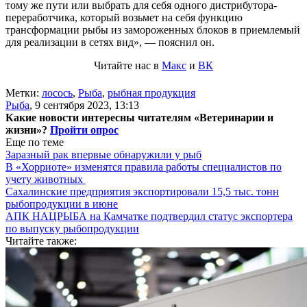
тому же пути или выбрать для себя одного дистрибутора-
переработчика, который возьмет на себя функцию
трансформации рыбы из замороженных блоков в приемлемый
для реализации в сетях вид», — пояснил он.
Читайте нас в
Макс
и
ВК
Метки:
лосось
,
Рыба
,
рыбная продукция
Рыба
,
9 сентября 2023, 13:13
Какие новости интересны читателям «Ветеринарии и
жизни»?
Пройти опрос
Еще по теме
Заразный рак впервые обнаружили у рыб
В «Хорриоте» изменятся правила работы специалистов по
учету животных
Сахалинские предприятия экспортировали 15,5 тыс. тонн
рыбопродукции в июне
АПК НАЦРЫБА на Камчатке подтвердил статус экспортера
по выпуску рыбопродукции
Читайте также: