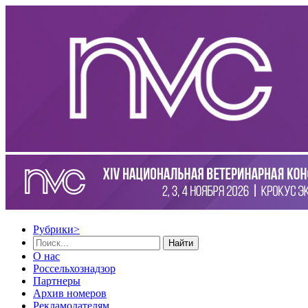
Рубрики
>
Найти
О нас
Россельхознадзор
Партнеры
Архив номеров
Рекламодателям